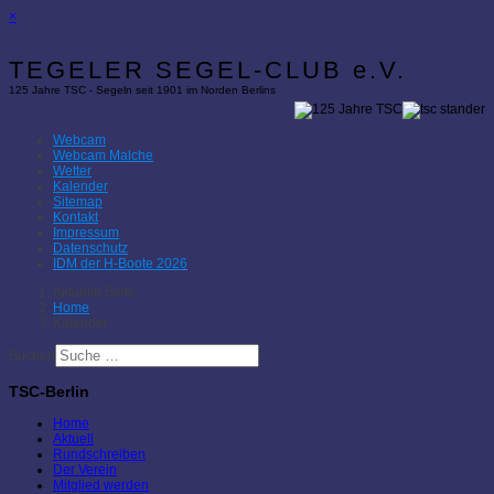
×
TEGELER SEGEL-CLUB e.V.
125 Jahre TSC - Segeln seit 1901 im Norden Berlins
Webcam
Webcam Malche
Wetter
Kalender
Sitemap
Kontakt
Impressum
Datenschutz
IDM der H-Boote 2026
Aktuelle Seite:
Home
Kalender
Suchen
TSC-Berlin
Home
Aktuell
Rundschreiben
Der Verein
Mitglied werden