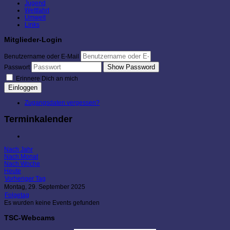
Jugend
Wettfahrt
Umwelt
Links
Mitglieder-Login
Benutzername oder E-Mail
Show Password
Passwort
Erinnere Dich an mich
Einloggen
Zugangsdaten vergessen?
Terminkalender
Nach Jahr
Nach Monat
Nach Woche
Heute
Vorheriger Tag
Montag, 29. September 2025
Folgetag
Es wurden keine Events gefunden
TSC-Webcams