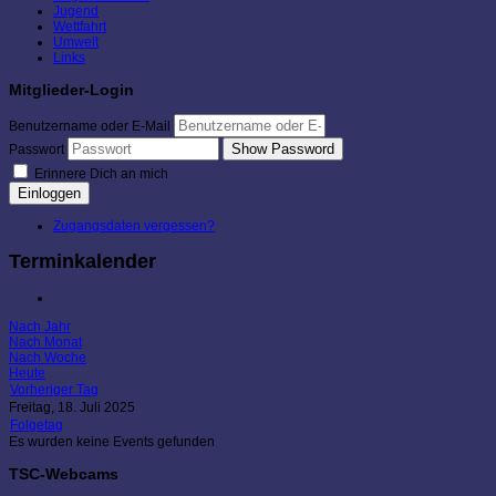
Jugend
Wettfahrt
Umwelt
Links
Mitglieder-Login
Benutzername oder E-Mail
Show Password
Passwort
Erinnere Dich an mich
Einloggen
Zugangsdaten vergessen?
Terminkalender
Nach Jahr
Nach Monat
Nach Woche
Heute
Vorheriger Tag
Freitag, 18. Juli 2025
Folgetag
Es wurden keine Events gefunden
TSC-Webcams