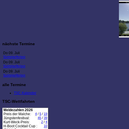
nächste Termine
Do 09. Juli
Sommerferien
Do 09. Juli
Sommerferien
Do 09. Juli
Sommerferien
alle Termine
TSC-Kalender
TSC-Wettfahrten
Meldezahlen 2026
Preis der Malche:
4
/
5
/
19
Jüngstenfestival:
45
/
39
Kurt-Weck-Preis:
2
/
4
H-Boot Cocktail Cup :
10