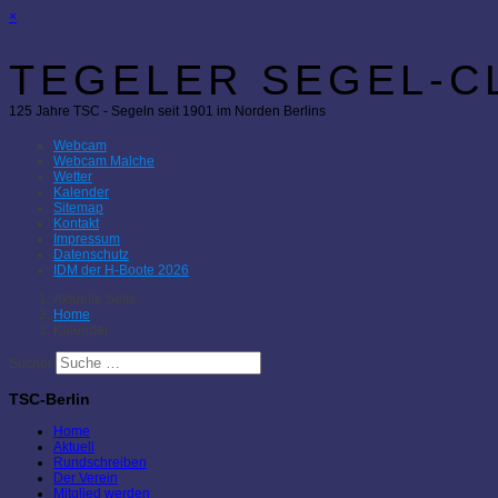
×
TEGELER SEGEL-CL
125 Jahre TSC - Segeln seit 1901 im Norden Berlins
Webcam
Webcam Malche
Wetter
Kalender
Sitemap
Kontakt
Impressum
Datenschutz
IDM der H-Boote 2026
Aktuelle Seite:
Home
Kalender
Suchen
TSC-Berlin
Home
Aktuell
Rundschreiben
Der Verein
Mitglied werden