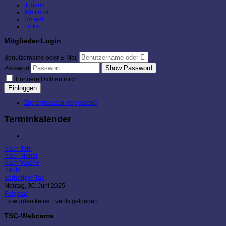
Jugend
Wettfahrt
Umwelt
Links
Mitglieder-Login
Benutzername oder E-Mail
Show Password
Passwort
Erinnere Dich an mich
Einloggen
Zugangsdaten vergessen?
Terminkalender
Nach Jahr
Nach Monat
Nach Woche
Heute
Vorheriger Tag
Montag, 30. Juni 2025
Folgetag
Es wurden keine Events gefunden
TSC-Webcams