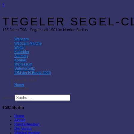
×
TEGELER SEGEL-CL
125 Jahre TSC - Segeln seit 1901 im Norden Berlins
Webcam
Webcam Malche
Wetter
Kalender
Sitemap
Kontakt
Impressum
Datenschutz
IDM der H-Boote 2026
Aktuelle Seite:
Home
Kalender
Suchen
TSC-Berlin
Home
Aktuell
Rundschreiben
Der Verein
Mitglied werden