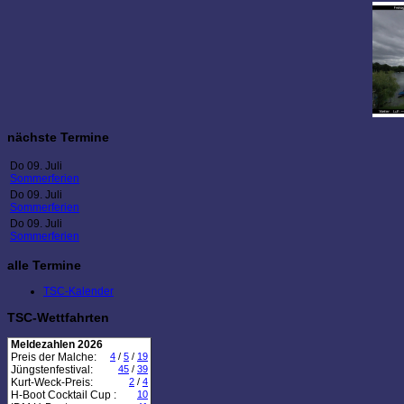
nächste Termine
Do 09. Juli
Sommerferien
Do 09. Juli
Sommerferien
Do 09. Juli
Sommerferien
alle Termine
TSC-Kalender
TSC-Wettfahrten
Meldezahlen 2026
Preis der Malche:
4
/
5
/
19
Jüngstenfestival:
45
/
39
Kurt-Weck-Preis:
2
/
4
H-Boot Cocktail Cup :
10