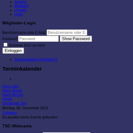
Jugend
Wettfahrt
Umwelt
Links
Mitglieder-Login
Benutzername oder E-Mail
Show Password
Passwort
Erinnere Dich an mich
Einloggen
Zugangsdaten vergessen?
Terminkalender
Nach Jahr
Nach Monat
Nach Woche
Heute
Vorheriger Tag
Montag, 08. Dezember 2025
Folgetag
Es wurden keine Events gefunden
TSC-Webcams