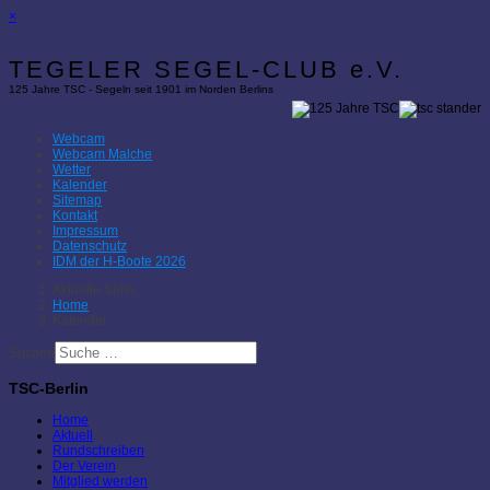
×
TEGELER SEGEL-CLUB e.V.
125 Jahre TSC - Segeln seit 1901 im Norden Berlins
Webcam
Webcam Malche
Wetter
Kalender
Sitemap
Kontakt
Impressum
Datenschutz
IDM der H-Boote 2026
Aktuelle Seite:
Home
Kalender
Suchen
TSC-Berlin
Home
Aktuell
Rundschreiben
Der Verein
Mitglied werden