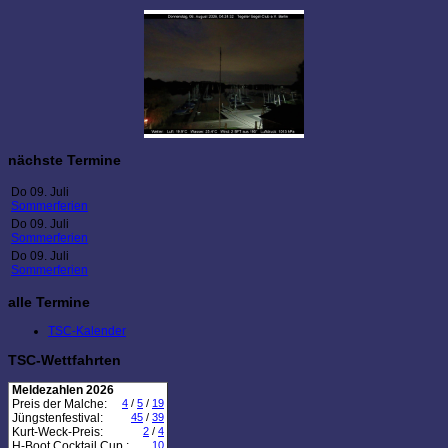
nächste Termine
Do 09. Juli
Sommerferien
Do 09. Juli
Sommerferien
Do 09. Juli
Sommerferien
alle Termine
TSC-Kalender
TSC-Wettfahrten
Meldezahlen 2026
Preis der Malche:
4
/
5
/
19
Jüngstenfestival:
45
/
39
Kurt-Weck-Preis:
2
/
4
H-Boot Cocktail Cup :
10