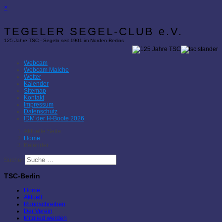
×
TEGELER SEGEL-CLUB e.V.
125 Jahre TSC - Segeln seit 1901 im Norden Berlins
Webcam
Webcam Malche
Wetter
Kalender
Sitemap
Kontakt
Impressum
Datenschutz
IDM der H-Boote 2026
Aktuelle Seite:
Home
Kalender
Suchen
TSC-Berlin
Home
Aktuell
Rundschreiben
Der Verein
Mitglied werden