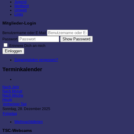
Jugend
Wettfahrt
Umwelt
Links
Mitglieder-Login
Benutzername oder E-Mail
Show Password
Passwort
Erinnere Dich an mich
Einloggen
Zugangsdaten vergessen?
Terminkalender
Nach Jahr
Nach Monat
Nach Woche
Heute
Vorheriger Tag
Sonntag, 28. Dezember 2025
Folgetag
Weihnachtsferien
TSC-Webcams