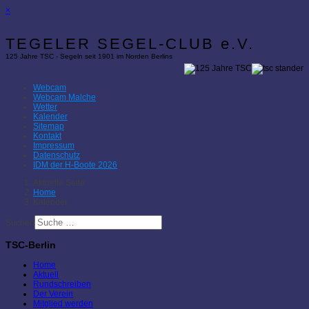
×
TEGELER SEGEL-CLUB e.V.
125 Jahre TSC - Segeln seit 1901 im Norden Berlins
Webcam
Webcam Malche
Wetter
Kalender
Sitemap
Kontakt
Impressum
Datenschutz
IDM der H-Boote 2026
Aktuelle Seite:
Home
Kalender
Suchen
TSC-Berlin
Home
Aktuell
Rundschreiben
Der Verein
Mitglied werden