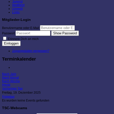
Jugend
Wettfahrt
Umwelt
Links
Mitglieder-Login
Benutzername oder E-Mail
Show Password
Passwort
Erinnere Dich an mich
Einloggen
Zugangsdaten vergessen?
Terminkalender
Nach Jahr
Nach Monat
Nach Woche
Heute
Vorheriger Tag
Freitag, 19. Dezember 2025
Folgetag
Es wurden keine Events gefunden
TSC-Webcams