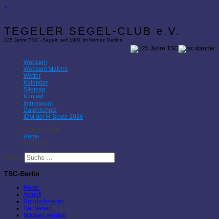
×
TEGELER SEGEL-CLUB e.V.
125 Jahre TSC - Segeln seit 1901 im Norden Berlins
Webcam
Webcam Malche
Wetter
Kalender
Sitemap
Kontakt
Impressum
Datenschutz
IDM der H-Boote 2026
Aktuelle Seite:
Home
Kalender
Suchen
TSC-Berlin
Home
Aktuell
Rundschreiben
Der Verein
Mitglied werden