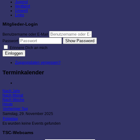
Jugend
Wettfahrt
Umwelt
Links
Mitglieder-Login
Benutzername oder E-Mail
Show Password
Passwort
Erinnere Dich an mich
Einloggen
Zugangsdaten vergessen?
Terminkalender
Nach Jahr
Nach Monat
Nach Woche
Heute
Vorheriger Tag
Samstag, 29. November 2025
Folgetag
Es wurden keine Events gefunden
TSC-Webcams