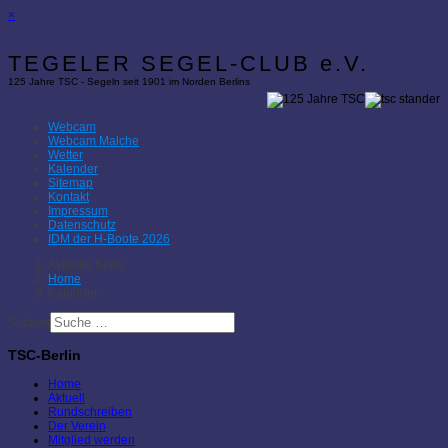
×
TEGELER SEGEL-CLUB e.V.
125 Jahre TSC - Segeln seit 1901 im Norden Berlins
Webcam
Webcam Malche
Wetter
Kalender
Sitemap
Kontakt
Impressum
Datenschutz
IDM der H-Boote 2026
Aktuelle Seite:
Home
Kalender
Suchen
TSC-Berlin
Home
Aktuell
Rundschreiben
Der Verein
Mitglied werden