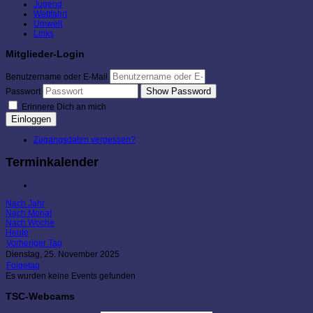
Jugend
Wettfahrt
Umwelt
Links
Mitglieder-Login
Benutzername oder E-Mail
Show Password
Passwort
Erinnere Dich an mich
Einloggen
Zugangsdaten vergessen?
Terminkalender
Nach Jahr
Nach Monat
Nach Woche
Heute
Vorheriger Tag
Dienstag, 25. November 2025
Folgetag
Es wurden keine Events gefunden
TSC-Webcams