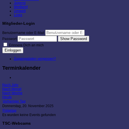
Jugend
Wettfahrt
Umwelt
Links
Mitglieder-Login
Benutzername oder E-Mail
Show Password
Passwort
Erinnere Dich an mich
Einloggen
Zugangsdaten vergessen?
Terminkalender
Nach Jahr
Nach Monat
Nach Woche
Heute
Vorheriger Tag
Donnerstag, 20. November 2025
Folgetag
Es wurden keine Events gefunden
TSC-Webcams