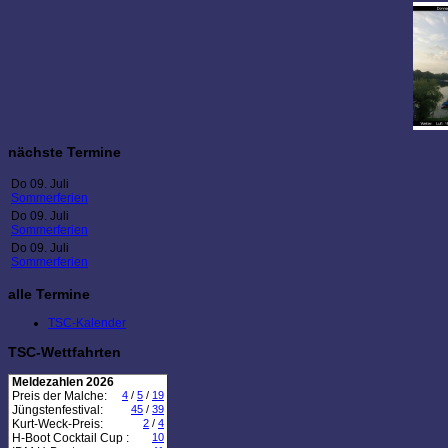
nächste Termine
Do 09. Juli
Sommerferien
Do 09. Juli
Sommerferien
Do 09. Juli
Sommerferien
alle Termine
TSC-Kalender
TSC-Wettfahrten
Meldezahlen 2026
Preis der Malche:
4
/
5
/
19
Jüngstenfestival:
45
/
39
Kurt-Weck-Preis:
2
/
4
H-Boot Cocktail Cup :
10