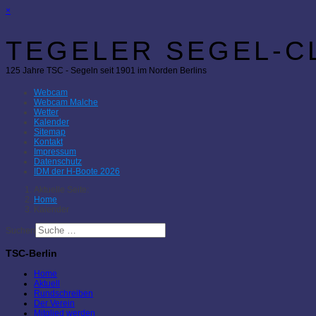
×
TEGELER SEGEL-CL
125 Jahre TSC - Segeln seit 1901 im Norden Berlins
Webcam
Webcam Malche
Wetter
Kalender
Sitemap
Kontakt
Impressum
Datenschutz
IDM der H-Boote 2026
Aktuelle Seite:
Home
Kalender
Suchen
TSC-Berlin
Home
Aktuell
Rundschreiben
Der Verein
Mitglied werden