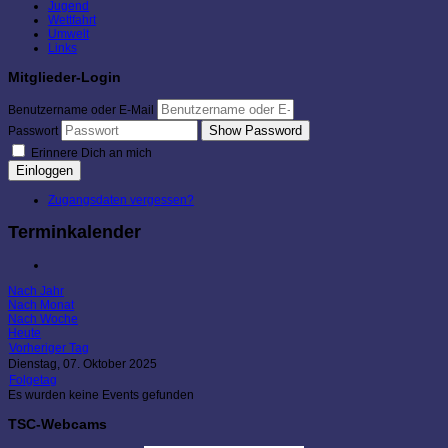
Jugend
Wettfahrt
Umwelt
Links
Mitglieder-Login
Benutzername oder E-Mail
Show Password
Passwort
Erinnere Dich an mich
Einloggen
Zugangsdaten vergessen?
Terminkalender
Nach Jahr
Nach Monat
Nach Woche
Heute
Vorheriger Tag
Dienstag, 07. Oktober 2025
Folgetag
Es wurden keine Events gefunden
TSC-Webcams