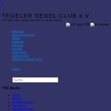
×
TEGELER SEGEL-CLUB e.V.
125 Jahre TSC - Segeln seit 1901 im Norden Berlins
Webcam
Webcam Malche
Wetter
Kalender
Sitemap
Kontakt
Impressum
Datenschutz
IDM der H-Boote 2026
Aktuelle Seite:
Home
Kalender
Suchen
TSC-Berlin
Home
Aktuell
Rundschreiben
Der Verein
Mitglied werden