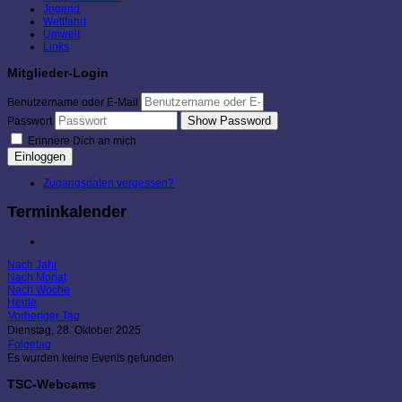
Jugend
Wettfahrt
Umwelt
Links
Mitglieder-Login
Benutzername oder E-Mail
Show Password
Passwort
Erinnere Dich an mich
Einloggen
Zugangsdaten vergessen?
Terminkalender
Nach Jahr
Nach Monat
Nach Woche
Heute
Vorheriger Tag
Dienstag, 28. Oktober 2025
Folgetag
Es wurden keine Events gefunden
TSC-Webcams