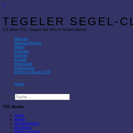
×
TEGELER SEGEL-CL
125 Jahre TSC - Segeln seit 1901 im Norden Berlins
Webcam
Webcam Malche
Wetter
Kalender
Sitemap
Kontakt
Impressum
Datenschutz
IDM der H-Boote 2026
Aktuelle Seite:
Home
Kalender
Suchen
TSC-Berlin
Home
Aktuell
Rundschreiben
Der Verein
Mitglied werden