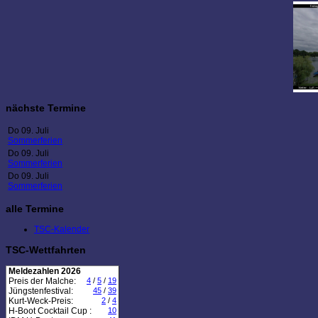
nächste Termine
Do 09. Juli
Sommerferien
Do 09. Juli
Sommerferien
Do 09. Juli
Sommerferien
alle Termine
TSC-Kalender
TSC-Wettfahrten
Meldezahlen 2026
Preis der Malche:
4
/
5
/
19
Jüngstenfestival:
45
/
39
Kurt-Weck-Preis:
2
/
4
H-Boot Cocktail Cup :
10