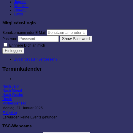
Jugend
Wettfahrt
Umwelt
Links
Mitglieder-Login
Benutzername oder E-Mail
Show Password
Passwort
Erinnere Dich an mich
Einloggen
Zugangsdaten vergessen?
Terminkalender
Nach Jahr
Nach Monat
Nach Woche
Heute
Vorheriger Tag
Montag, 27. Januar 2025
Folgetag
Es wurden keine Events gefunden
TSC-Webcams