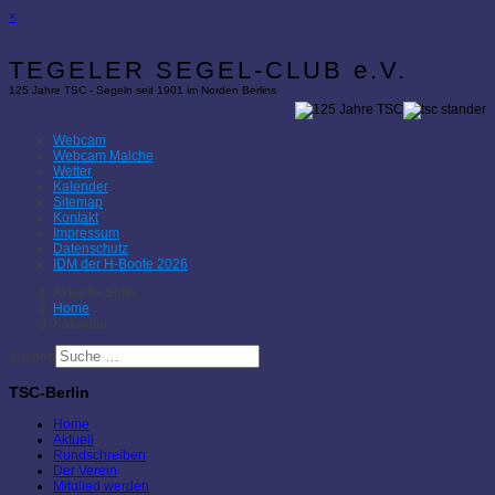
×
TEGELER SEGEL-CLUB e.V.
125 Jahre TSC - Segeln seit 1901 im Norden Berlins
Webcam
Webcam Malche
Wetter
Kalender
Sitemap
Kontakt
Impressum
Datenschutz
IDM der H-Boote 2026
Aktuelle Seite:
Home
Kalender
Suchen
TSC-Berlin
Home
Aktuell
Rundschreiben
Der Verein
Mitglied werden