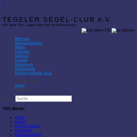
×
TEGELER SEGEL-CLUB e.V.
125 Jahre TSC - Segeln seit 1901 im Norden Berlins
Webcam
Webcam Malche
Wetter
Kalender
Sitemap
Kontakt
Impressum
Datenschutz
IDM der H-Boote 2026
Aktuelle Seite:
Home
Kalender
Suchen
TSC-Berlin
Home
Aktuell
Rundschreiben
Der Verein
Mitglied werden