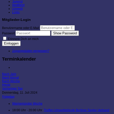
Jugend
Wettfahrt
Umwelt
Links
Mitglieder-Login
Benutzername oder E-Mail
Show Password
Passwort
Erinnere Dich an mich
Einloggen
Zugangsdaten vergessen?
Terminkalender
Nach Jahr
Nach Monat
Nach Woche
Heute
Vorheriger Tag
Donnerstag, 11. Juli 2024
Folgetag
Warnemünder Woche
18:00 Uhr - 20:00 Uhr
Treffen Umweltobleute Berliner Segler-Verband