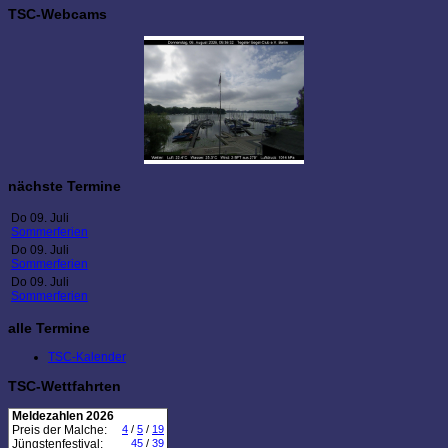
TSC-Webcams
nächste Termine
Do 09. Juli
Sommerferien
Do 09. Juli
Sommerferien
Do 09. Juli
Sommerferien
alle Termine
TSC-Kalender
TSC-Wettfahrten
Meldezahlen 2026
Preis der Malche:
4
/
5
/
19
Jüngstenfestival:
45
/
39