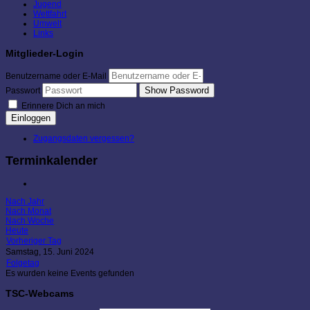
Jugend
Wettfahrt
Umwelt
Links
Mitglieder-Login
Benutzername oder E-Mail
Show Password
Passwort
Erinnere Dich an mich
Einloggen
Zugangsdaten vergessen?
Terminkalender
Nach Jahr
Nach Monat
Nach Woche
Heute
Vorheriger Tag
Samstag, 15. Juni 2024
Folgetag
Es wurden keine Events gefunden
TSC-Webcams