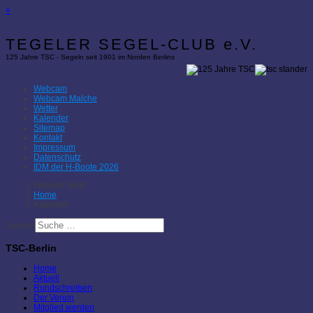
×
TEGELER SEGEL-CLUB e.V.
125 Jahre TSC - Segeln seit 1901 im Norden Berlins
Webcam
Webcam Malche
Wetter
Kalender
Sitemap
Kontakt
Impressum
Datenschutz
IDM der H-Boote 2026
Aktuelle Seite:
Home
Kalender
Suchen
TSC-Berlin
Home
Aktuell
Rundschreiben
Der Verein
Mitglied werden