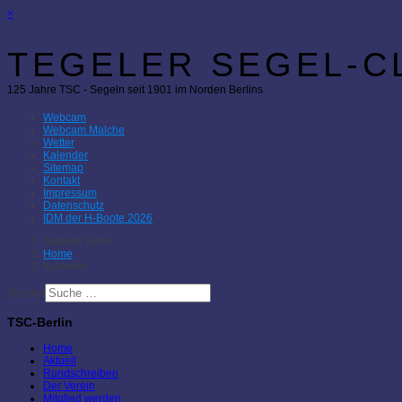
×
TEGELER SEGEL-CL
125 Jahre TSC - Segeln seit 1901 im Norden Berlins
Webcam
Webcam Malche
Wetter
Kalender
Sitemap
Kontakt
Impressum
Datenschutz
IDM der H-Boote 2026
Aktuelle Seite:
Home
Kalender
Suchen
TSC-Berlin
Home
Aktuell
Rundschreiben
Der Verein
Mitglied werden