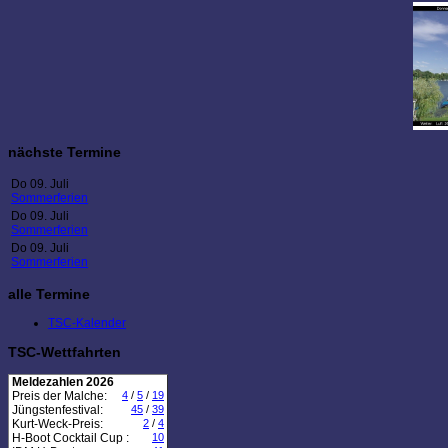
nächste Termine
Do 09. Juli
Sommerferien
Do 09. Juli
Sommerferien
Do 09. Juli
Sommerferien
alle Termine
TSC-Kalender
TSC-Wettfahrten
Meldezahlen 2026
Preis der Malche:
4
/
5
/
19
Jüngstenfestival:
45
/
39
Kurt-Weck-Preis:
2
/
4
H-Boot Cocktail Cup :
10