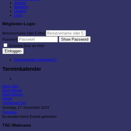
Jugend
Wettfahrt
Umwelt
Links
Mitglieder-Login
Benutzername oder E-Mail
Show Password
Passwort
Erinnere Dich an mich
Einloggen
Zugangsdaten vergessen?
Terminkalender
Nach Jahr
Nach Monat
Nach Woche
Heute
Vorheriger Tag
Sonntag, 17. November 2024
Folgetag
Es wurden keine Events gefunden
TSC-Webcams