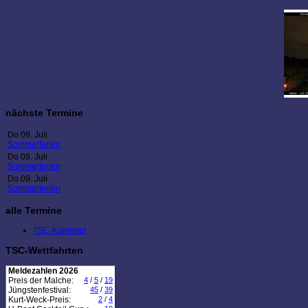
nächste Termine
Do 09. Juli
Sommerferien
Do 09. Juli
Sommerferien
Do 09. Juli
Sommerferien
alle Termine
TSC-Kalender
TSC-Wettfahrten
Meldezahlen 2026
Preis der Malche:
4
/
5
/
19
Jüngstenfestival:
45
/
39
Kurt-Weck-Preis:
2
/
4