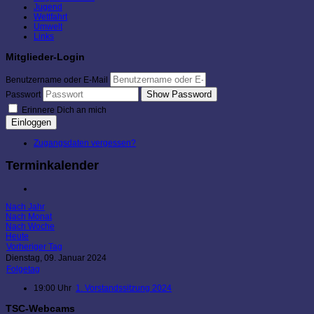
Jugend
Wettfahrt
Umwelt
Links
Mitglieder-Login
Benutzername oder E-Mail
Show Password
Passwort
Erinnere Dich an mich
Einloggen
Zugangsdaten vergessen?
Terminkalender
Nach Jahr
Nach Monat
Nach Woche
Heute
Vorheriger Tag
Dienstag, 09. Januar 2024
Folgetag
19:00 Uhr
1. Vorstandssitzung 2024
TSC-Webcams