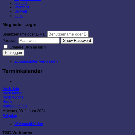
Jugend
Wettfahrt
Umwelt
Links
Mitglieder-Login
Benutzername oder E-Mail
Show Password
Passwort
Erinnere Dich an mich
Einloggen
Zugangsdaten vergessen?
Terminkalender
Nach Jahr
Nach Monat
Nach Woche
Heute
Vorheriger Tag
Mittwoch, 03. Januar 2024
Folgetag
Weihnachtsferien
TSC-Webcams