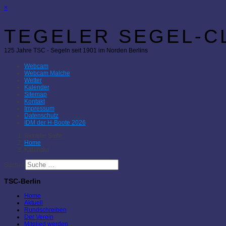
×
TEGELER SEGEL-CL
125 Jahre TSC - Segeln seit 1901 im Norden Berlins
Webcam
Webcam Malche
Wetter
Kalender
Sitemap
Kontakt
Impressum
Datenschutz
IDM der H-Boote 2026
Aktuelle Seite:
Home
Kalender
Suchen
TSC-Berlin
Home
Aktuell
Rundschreiben
Der Verein
Mitglied werden