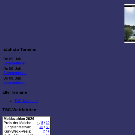
nächste Termine
Do 09. Juli
Sommerferien
Do 09. Juli
Sommerferien
Do 09. Juli
Sommerferien
alle Termine
TSC-Kalender
TSC-Wettfahrten
Meldezahlen 2026
Preis der Malche:
4
/
5
/
19
Jüngstenfestival:
45
/
39
Kurt-Weck-Preis:
2
/
4