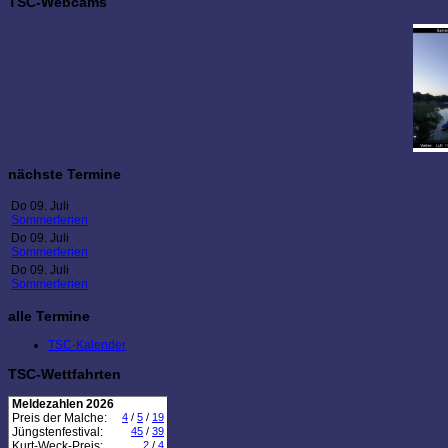
TSC-Webcams
nächste Termine
Do 09. Juli
Sommerferien
Do 09. Juli
Sommerferien
Do 09. Juli
Sommerferien
alle Termine
TSC-Kalender
TSC-Wettfahrten
Meldezahlen 2026
Preis der Malche:
4
/
5
/
19
Jüngstenfestival:
45
/
39
Kurt-Weck-Preis:
2
/
4