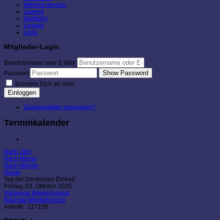
Mitglied werden
Jugend
Wettfahrt
Umwelt
Links
Mitglieder-Login
Benutzername oder E-Mail
Show Password
Passwort
Erinnere Dich an mich
Einloggen
Zugangsdaten vergessen?
Terminkalender
Nach Jahr
Nach Monat
Nach Woche
Heute
Tag der Deutschen Einheit
Freitag, 03. Oktober 2025
Vorherige Wiederholung
Nächste Wiederholung
Aufrufe
: 127105