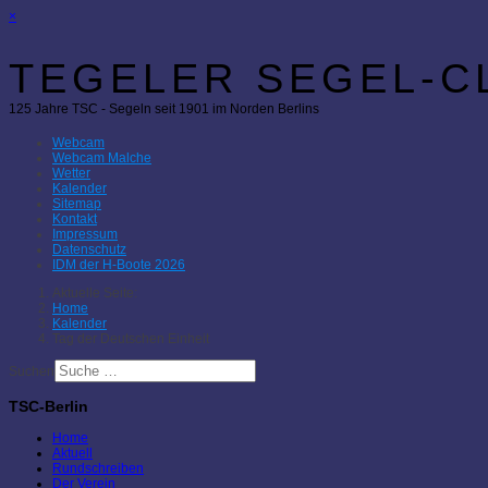
×
TEGELER SEGEL-CL
125 Jahre TSC - Segeln seit 1901 im Norden Berlins
Webcam
Webcam Malche
Wetter
Kalender
Sitemap
Kontakt
Impressum
Datenschutz
IDM der H-Boote 2026
Aktuelle Seite:
Home
Kalender
Tag der Deutschen Einheit
Suchen
TSC-Berlin
Home
Aktuell
Rundschreiben
Der Verein