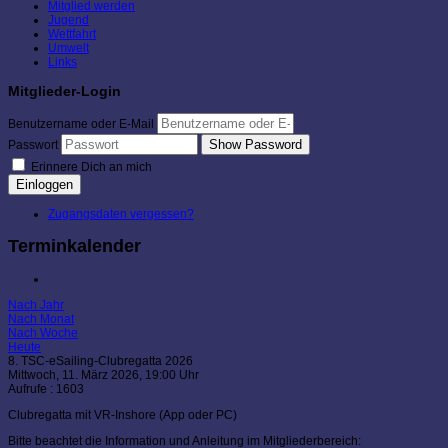
Mitglied werden
Jugend
Wettfahrt
Umwelt
Links
Mitglieder-Login
Benutzername oder E-Mail
Show Password
Passwort
Erinnere Dich an mich
Einloggen
Zugangsdaten vergessen?
Terminkalender
Nach Jahr
Nach Monat
Nach Woche
Heute
8. TSC-eSailing-Clubregatta 2026
Mittwoch, 11. März 2026, 19:00 Uhr
Aufrufe
: 1603
Clubregatta mit VR-Inshore (App oder PC)
Bitte beachtet die Information und Anleitung im Mitgliederbereich: