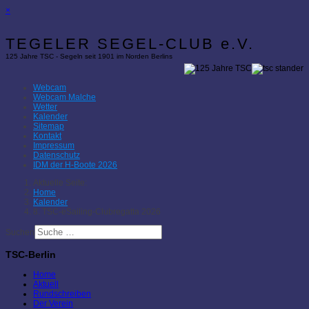
×
TEGELER SEGEL-CLUB e.V.
125 Jahre TSC - Segeln seit 1901 im Norden Berlins
Webcam
Webcam Malche
Wetter
Kalender
Sitemap
Kontakt
Impressum
Datenschutz
IDM der H-Boote 2026
Aktuelle Seite:
Home
Kalender
8. TSC-eSailing-Clubregatta 2026
Suchen
TSC-Berlin
Home
Aktuell
Rundschreiben
Der Verein