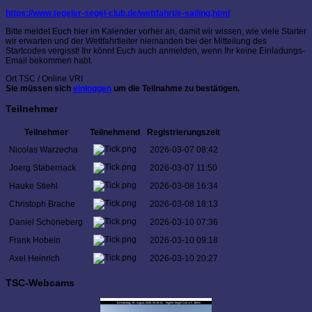
https://www.tegeler-segel-club.de/wettfahrt/e-sailing.html
Bitte meldet Euch hier im Kalender vorher an, damit wir wissen, wie viele Starter
wir erwarten und der Wettfahrtleiter niemanden bei der Mitteilung des
Startcodes vergisst! Ihr könnt Euch auch anmelden, wenn Ihr keine Einladungs-
Email bekommen habt.
Ort
TSC / Online VRI
Sie müssen sich
einloggen
um die Teilnahme zu bestätigen.
Teilnehmer
Teilnehmer
Teilnehmend
Registrierungszeit
Nicolas Warzecha
2026-03-07 08:42
Joerg Stabernack
2026-03-07 11:50
Hauke Stiehl
2026-03-08 16:34
Christoph Brache
2026-03-08 18:13
Daniel Schöneberg
2026-03-10 07:36
Frank Hobein
2026-03-10 09:18
Axel Heinrich
2026-03-10 20:27
TSC-Webcams