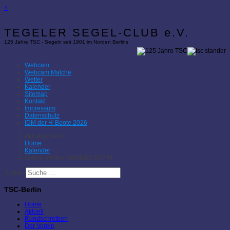
×
TEGELER SEGEL-CLUB e.V.
125 Jahre TSC - Segeln seit 1901 im Norden Berlins
Webcam
Webcam Malche
Wetter
Kalender
Sitemap
Kontakt
Impressum
Datenschutz
IDM der H-Boote 2026
Aktuelle Seite:
Home
Kalender
Wahre-Weiber-Wettfahrt SCF-H
Suchen
TSC-Berlin
Home
Aktuell
Rundschreiben
Der Verein