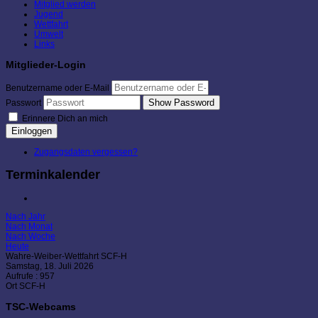
Mitglied werden
Jugend
Wettfahrt
Umwelt
Links
Mitglieder-Login
Benutzername oder E-Mail
Show Password
Passwort
Erinnere Dich an mich
Einloggen
Zugangsdaten vergessen?
Terminkalender
Nach Jahr
Nach Monat
Nach Woche
Heute
Wahre-Weiber-Wettfahrt SCF-H
Samstag, 18. Juli 2026
Aufrufe
: 957
Ort
SCF-H
TSC-Webcams