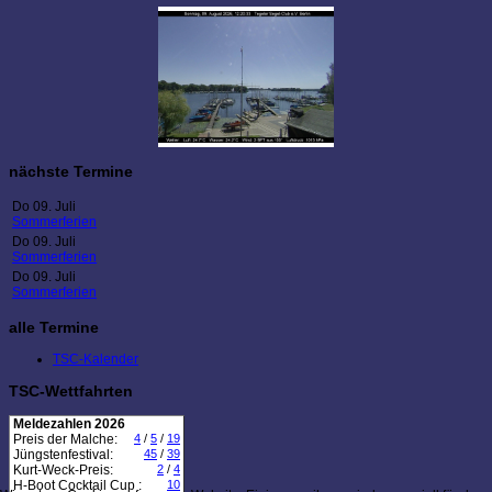
nächste Termine
Do 09. Juli
Sommerferien
Do 09. Juli
Sommerferien
Do 09. Juli
Sommerferien
alle Termine
TSC-Kalender
TSC-Wettfahrten
Meldezahlen 2026
Preis der Malche:
4
/
5
/
19
Jüngstenfestival:
45
/
39
Kurt-Weck-Preis:
2
/
4
H-Boot Cocktail Cup :
10