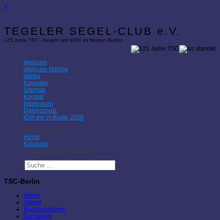
×
TEGELER SEGEL-CLUB e.V.
125 Jahre TSC - Segeln seit 1901 im Norden Berlins
Webcam
Webcam Malche
Wetter
Kalender
Sitemap
Kontakt
Impressum
Datenschutz
IDM der H-Boote 2026
Aktuelle Seite:
Home
Kalender
Ausbildung SBF See 2024
Suchen
TSC-Berlin
Home
Aktuell
Rundschreiben
Der Verein