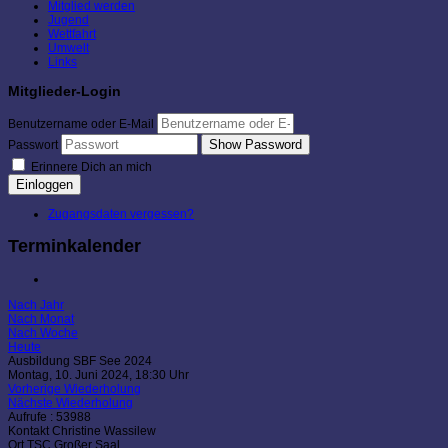
Mitglied werden
Jugend
Wettfahrt
Umwelt
Links
Mitglieder-Login
Benutzername oder E-Mail
Show Password
Passwort
Erinnere Dich an mich
Einloggen
Zugangsdaten vergessen?
Terminkalender
Nach Jahr
Nach Monat
Nach Woche
Heute
Ausbildung SBF See 2024
Montag, 10. Juni 2024, 18:30 Uhr
Vorherige Wiederholung
Nächste Wiederholung
Aufrufe
: 53988
Kontakt
Christine Wassilew
Ort
TSC Großer Saal