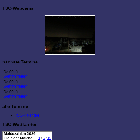
TSC-Webcams
nächste Termine
Do 09. Juli
Sommerferien
Do 09. Juli
Sommerferien
Do 09. Juli
Sommerferien
alle Termine
TSC-Kalender
TSC-Wettfahrten
Meldezahlen 2026
Preis der Malche:
4
/
5
/
19