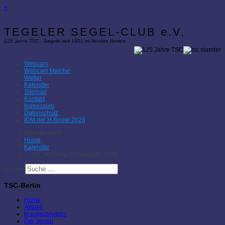
×
TEGELER SEGEL-CLUB e.V.
125 Jahre TSC - Segeln seit 1901 im Norden Berlins
Webcam
Webcam Malche
Wetter
Kalender
Sitemap
Kontakt
Impressum
Datenschutz
IDM der H-Boote 2026
Aktuelle Seite:
Home
Kalender
1. TSC-eSailing-Clubregatta 2024
Suchen
TSC-Berlin
Home
Aktuell
Rundschreiben
Der Verein