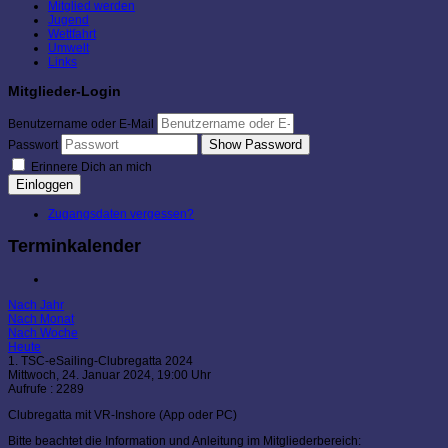
Mitglied werden
Jugend
Wettfahrt
Umwelt
Links
Mitglieder-Login
Benutzername oder E-Mail
Show Password
Passwort
Erinnere Dich an mich
Einloggen
Zugangsdaten vergessen?
Terminkalender
Nach Jahr
Nach Monat
Nach Woche
Heute
1. TSC-eSailing-Clubregatta 2024
Mittwoch, 24. Januar 2024, 19:00 Uhr
Aufrufe
: 2289
Clubregatta mit VR-Inshore (App oder PC)
Bitte beachtet die Information und Anleitung im Mitgliederbereich: