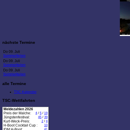
nächste Termine
Do 09. Juli
Sommerferien
Do 09. Juli
Sommerferien
Do 09. Juli
Sommerferien
alle Termine
TSC-Kalender
TSC-Wettfahrten
Meldezahlen 2026
Preis der Malche:
4
/
5
/
19
Jüngstenfestival:
45
/
39
Kurt-Weck-Preis:
2
/
4
H-Boot Cocktail Cup :
10
IDM H-Boot:
41