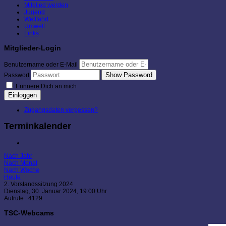
Mitglied werden
Jugend
Wettfahrt
Umwelt
Links
Mitglieder-Login
Benutzername oder E-Mail
Show Password
Passwort
Erinnere Dich an mich
Einloggen
Zugangsdaten vergessen?
Terminkalender
Nach Jahr
Nach Monat
Nach Woche
Heute
2. Vorstandssitzung 2024
Dienstag, 30. Januar 2024, 19:00 Uhr
Aufrufe
: 4129
TSC-Webcams