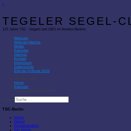
×
TEGELER SEGEL-CL
125 Jahre TSC - Segeln seit 1901 im Norden Berlins
Webcam
Webcam Malche
Wetter
Kalender
Sitemap
Kontakt
Impressum
Datenschutz
IDM der H-Boote 2026
Aktuelle Seite:
Home
Kalender
2. Vorstandssitzung 2024
Suchen
TSC-Berlin
Home
Aktuell
Rundschreiben
Der Verein