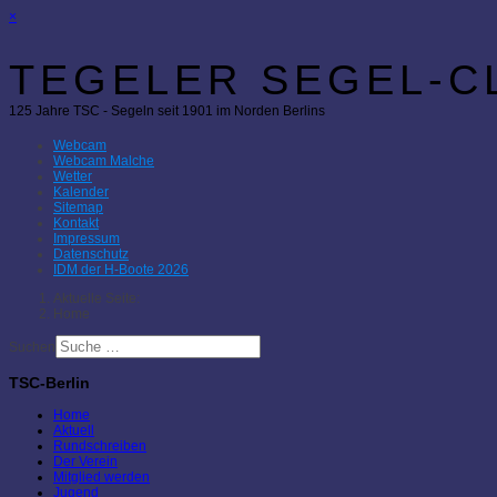
×
TEGELER SEGEL-CL
125 Jahre TSC - Segeln seit 1901 im Norden Berlins
Webcam
Webcam Malche
Wetter
Kalender
Sitemap
Kontakt
Impressum
Datenschutz
IDM der H-Boote 2026
Aktuelle Seite:
Home
Suchen
TSC-Berlin
Home
Aktuell
Rundschreiben
Der Verein
Mitglied werden
Jugend