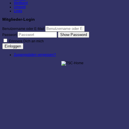
Wettfahrt
Umwelt
Links
Mitglieder-Login
Benutzername oder E-Mail
Show Password
Passwort
Erinnere Dich an mich
Einloggen
Zugangsdaten vergessen?