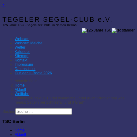
×
TEGELER SEGEL-CLUB e.V.
125 Jahre TSC - Segeln seit 1901 im Norden Berlins
Webcam
Webcam Malche
Wetter
Kalender
Sitemap
Kontakt
Impressum
Datenschutz
IDM der H-Boote 2026
Aktuelle Seite:
Home
Aktuell
Wettfahrt
Trainingsauftakt 2013 der Avalancha - oder auch "Probier mal was
neues: Segeln bei Schneefall und 0 Grad"
Suchen
TSC-Berlin
Home
Aktuell