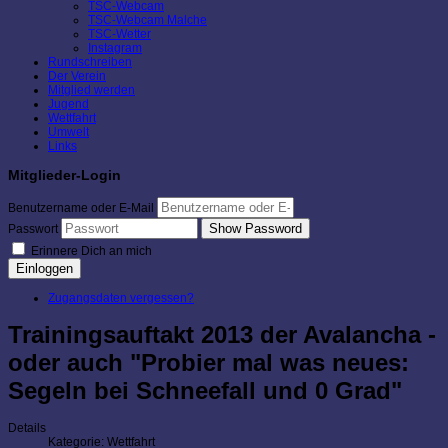
TSC-Webcam
TSC-Webcam Malche
TSC-Wetter
Instagram
Rundschreiben
Der Verein
Mitglied werden
Jugend
Wettfahrt
Umwelt
Links
Mitglieder-Login
Benutzername oder E-Mail
Show Password
Passwort
Erinnere Dich an mich
Einloggen
Zugangsdaten vergessen?
Trainingsauftakt 2013 der Avalancha -
oder auch "Probier mal was neues:
Segeln bei Schneefall und 0 Grad"
Details
Kategorie:
Wettfahrt