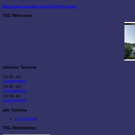
https://www.youtube.com/@SailGP/streams
TSC-Webcams
nächste Termine
Do 09. Juli
Sommerferien
Do 09. Juli
Sommerferien
Do 09. Juli
Sommerferien
alle Termine
TSC-Kalender
TSC-Wettfahrten