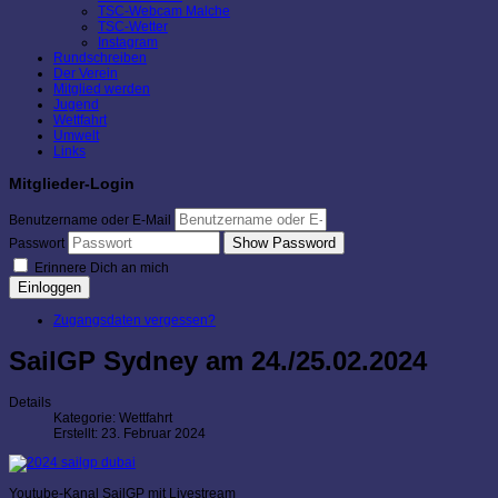
TSC-Webcam Malche
TSC-Wetter
Instagram
Rundschreiben
Der Verein
Mitglied werden
Jugend
Wettfahrt
Umwelt
Links
Mitglieder-Login
Benutzername oder E-Mail
Show Password
Passwort
Erinnere Dich an mich
Einloggen
Zugangsdaten vergessen?
SailGP Sydney am 24./25.02.2024
Details
Kategorie:
Wettfahrt
Erstellt: 23. Februar 2024
Youtube-Kanal SailGP mit Livestream