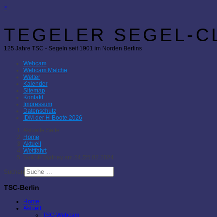
×
TEGELER SEGEL-CL
125 Jahre TSC - Segeln seit 1901 im Norden Berlins
Webcam
Webcam Malche
Wetter
Kalender
Sitemap
Kontakt
Impressum
Datenschutz
IDM der H-Boote 2026
Aktuelle Seite:
Home
Aktuell
Wettfahrt
SailGP Sydney am 24./25.02.2024
Suchen
TSC-Berlin
Home
Aktuell
TSC-Webcam