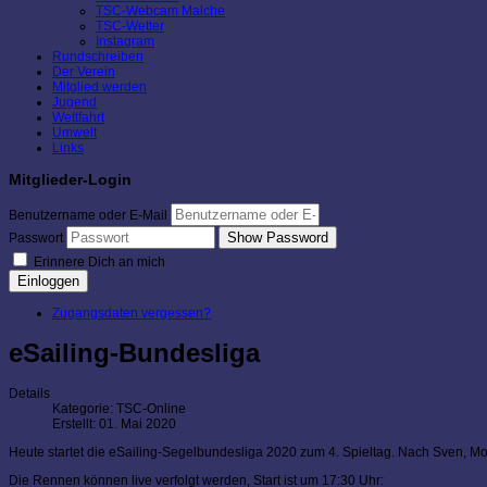
TSC-Webcam Malche
TSC-Wetter
Instagram
Rundschreiben
Der Verein
Mitglied werden
Jugend
Wettfahrt
Umwelt
Links
Mitglieder-Login
Benutzername oder E-Mail
Show Password
Passwort
Erinnere Dich an mich
Einloggen
Zugangsdaten vergessen?
eSailing-Bundesliga
Details
Kategorie:
TSC-Online
Erstellt: 01. Mai 2020
Heute startet die eSailing-Segelbundesliga 2020 zum 4. Spieltag. Nach Sven, Mo
Die Rennen können live verfolgt werden, Start ist um 17:30 Uhr: