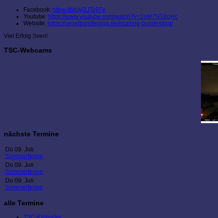
Facebook:
https://bit.ly/2JTc97e
Youtube:
https://www.youtube.com/watch?v=2oM750JrqHc
Website:
https://segelbundesliga.de/esailing-bundesliga/
Viel Erfolg Sven!
TSC-Webcams
nächste Termine
Do 09. Juli
Sommerferien
Do 09. Juli
Sommerferien
Do 09. Juli
Sommerferien
alle Termine
TSC-Kalender