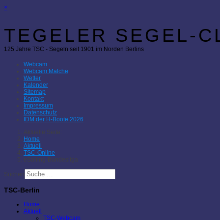
×
TEGELER SEGEL-CL
125 Jahre TSC - Segeln seit 1901 im Norden Berlins
Webcam
Webcam Malche
Wetter
Kalender
Sitemap
Kontakt
Impressum
Datenschutz
IDM der H-Boote 2026
Aktuelle Seite:
Home
Aktuell
TSC-Online
eSailing-Bundesliga
Suchen
TSC-Berlin
Home
Aktuell
TSC-Webcam