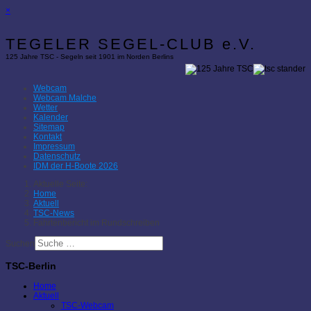
×
TEGELER SEGEL-CLUB e.V.
125 Jahre TSC - Segeln seit 1901 im Norden Berlins
Webcam
Webcam Malche
Wetter
Kalender
Sitemap
Kontakt
Impressum
Datenschutz
IDM der H-Boote 2026
Aktuelle Seite:
Home
Aktuell
TSC-News
Fahrtenbericht im Rundschreiben
Suchen
TSC-Berlin
Home
Aktuell
TSC-Webcam