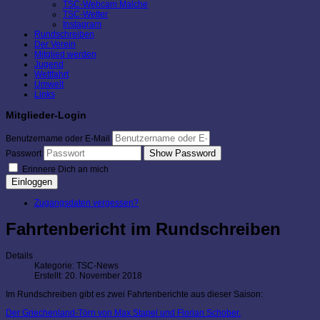
TSC-Webcam Malche
TSC-Wetter
Instagram
Rundschreiben
Der Verein
Mitglied werden
Jugend
Wettfahrt
Umwelt
Links
Mitglieder-Login
Benutzername oder E-Mail
Show Password
Passwort
Erinnere Dich an mich
Einloggen
Zugangsdaten vergessen?
Fahrtenbericht im Rundschreiben
Details
Kategorie:
TSC-News
Erstellt: 20. November 2018
Im Rundschreiben gibt es zwei Fahrtenberichte aus dieser Saison:
Der Griechenland-Törn von Max Stapel und Florian Schober.