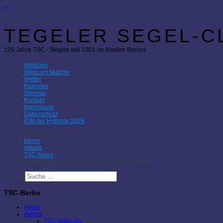
×
TEGELER SEGEL-CL
125 Jahre TSC - Segeln seit 1901 im Norden Berlins
Webcam
Webcam Malche
Wetter
Kalender
Sitemap
Kontakt
Impressum
Datenschutz
IDM der H-Boote 2026
Aktuelle Seite:
Home
Aktuell
TSC-News
Ausbildung zum SBF See im Winter 2021/2022
Suchen
TSC-Berlin
Home
Aktuell
TSC-Webcam