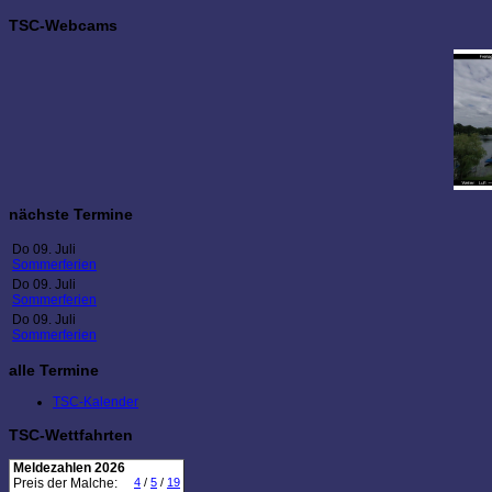
TSC-Webcams
nächste Termine
Do 09. Juli
Sommerferien
Do 09. Juli
Sommerferien
Do 09. Juli
Sommerferien
alle Termine
TSC-Kalender
TSC-Wettfahrten
Meldezahlen 2026
Preis der Malche:
4
/
5
/
19