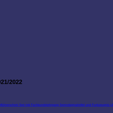
21/2022
tführerschein See inkl Fachkundelehrgang Seenotsignalmittel und Funkzeugnis 