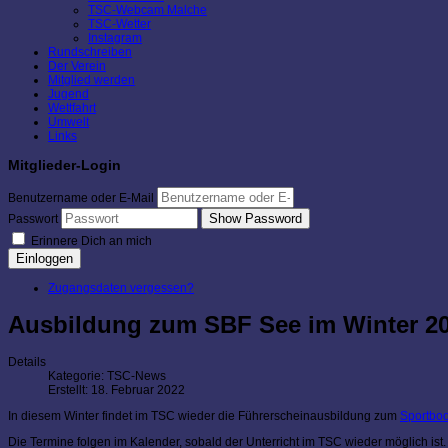
TSC-Webcam Malche
TSC-Wetter
Instagram
Rundschreiben
Der Verein
Mitglied werden
Jugend
Wettfahrt
Umwelt
Links
Mitglieder-Login
Benutzername oder E-Mail
Show Password
Passwort
Erinnere Dich an mich
Einloggen
Zugangsdaten vergessen?
Ausbildung zum SBF See im Winter 20
Details
Kategorie:
TSC-News
Erstellt: 18. Februar 2022
In diesem Winter findet im TSC wieder die Führerscheinausbildung zum
Sportboo
Die Termine folgen im Kalender, sobald der Unterricht im TSC wieder möglich ist.