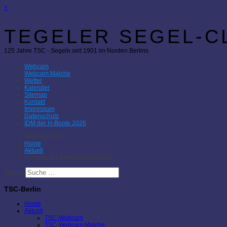
×
TEGELER SEGEL-CL
125 Jahre TSC - Segeln seit 1901 im Norden Berlins
Webcam
Webcam Malche
Wetter
Kalender
Sitemap
Kontakt
Impressum
Datenschutz
IDM der H-Boote 2026
Aktuelle Seite:
Home
Aktuell
Nutzung der Bootswaschanlage
Suchen
TSC-Berlin
Home
Aktuell
TSC-Webcam
TSC-Webcam Malche