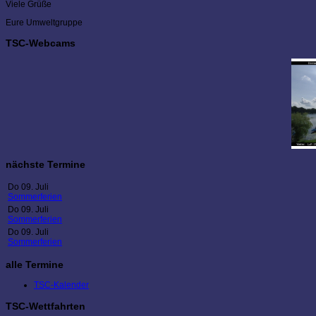
Viele Grüße
Eure Umweltgruppe
TSC-Webcams
nächste Termine
Do 09. Juli
Sommerferien
Do 09. Juli
Sommerferien
Do 09. Juli
Sommerferien
alle Termine
TSC-Kalender
TSC-Wettfahrten