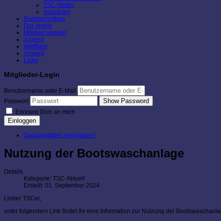
TSC-Wetter
Instagram
Rundschreiben
Der Verein
Mitglied werden
Jugend
Wettfahrt
Umwelt
Links
Mitglieder-Login
Benutzername oder E-Mail
Show Password
Passwort
Erinnere Dich an mich
Einloggen
Zugangsdaten vergessen?
Nutzung der Bootswaschanlage
Details
Kategorie:
TSC-Aktuell
Erstellt: 01. September 2024
Lieber TSCer,
unter folgendem Link findet Ihr eine Information zur Nutzung der Bootswaschanl