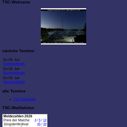
TSC-Webcams
nächste Termine
Do 09. Juli
Sommerferien
Do 09. Juli
Sommerferien
Do 09. Juli
Sommerferien
alle Termine
TSC-Kalender
TSC-Wettfahrten
Meldezahlen 2026
Preis der Malche:
4
/
5
/
19
Jüngstenfestival:
45
/
39