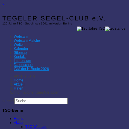
×
TEGELER SEGEL-CLUB e.V.
125 Jahre TSC - Segeln seit 1901 im Norden Berlins
Webcam
Webcam Malche
Wetter
Kalender
Sitemap
Kontakt
Impressum
Datenschutz
IDM der H-Boote 2026
Aktuelle Seite:
Home
Aktuell
Hafen
Informationen zum Abslippen
Suchen
TSC-Berlin
Home
Aktuell
TSC-Webcam