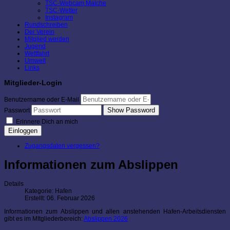
TSC-Webcam Malche
TSC-Wetter
Instagram
Rundschreiben
Der Verein
Mitglied werden
Jugend
Wettfahrt
Umwelt
Links
Mitglieder-Login
Benutzername oder E-Mail
Show Password
Passwort
Erinnere Dich an mich
Einloggen
Zugangsdaten vergessen?
Informationen zum Abslippen
Details
Kategorie:
Hafen
Erstellt: 06. Februar 2026
Informationen zum Abslippen und allen anstehenden Hafen-Arbeitsdiensten
gibt es im MItgliederbereich:
Abslippen 2026