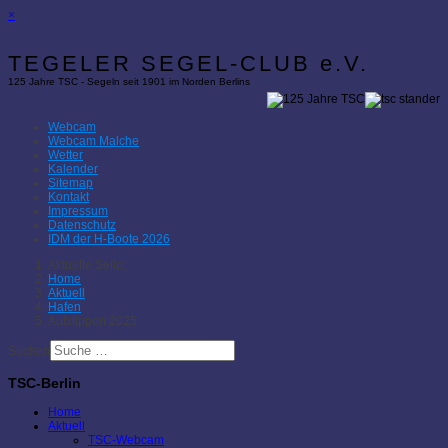
×
TEGELER SEGEL-CLUB e.V.
125 Jahre TSC - Segeln seit 1901 im Norden Berlins
Webcam
Webcam Malche
Wetter
Kalender
Sitemap
Kontakt
Impressum
Datenschutz
IDM der H-Boote 2026
Aktuelle Seite:
Home
Aktuell
Hafen
Aufslippen 2025
Suchen
TSC-Berlin
Home
Aktuell
TSC-Webcam