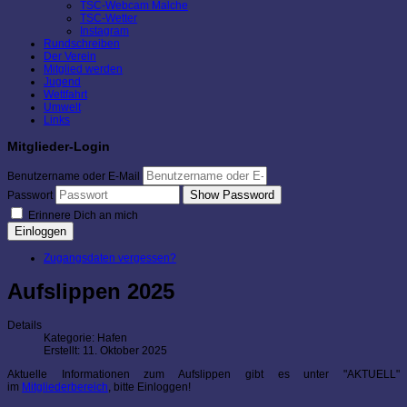
TSC-Webcam Malche
TSC-Wetter
Instagram
Rundschreiben
Der Verein
Mitglied werden
Jugend
Wettfahrt
Umwelt
Links
Mitglieder-Login
Benutzername oder E-Mail
Show Password
Passwort
Erinnere Dich an mich
Einloggen
Zugangsdaten vergessen?
Aufslippen 2025
Details
Kategorie:
Hafen
Erstellt: 11. Oktober 2025
Aktuelle Informationen zum Aufslippen gibt es unter "AKTUELL"
im
Mitgliederbereich
, bitte Einloggen!