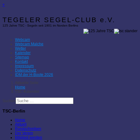
×
TEGELER SEGEL-CLUB e.V.
125 Jahre TSC - Segeln seit 1901 im Norden Berlins
Webcam
Webcam Malche
Wetter
Kalender
Sitemap
Kontakt
Impressum
Datenschutz
IDM der H-Boote 2026
Aktuelle Seite:
Home
TSC-Kalender
Suchen
TSC-Berlin
Home
Aktuell
Rundschreiben
Der Verein
Mitglied werden