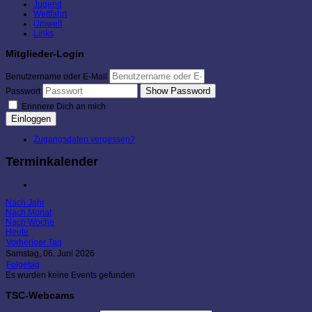
Jugend
Wettfahrt
Umwelt
Links
Mitglieder-Login
Benutzername oder E-Mail
Show Password
Passwort
Erinnere Dich an mich
Einloggen
Zugangsdaten vergessen?
Terminkalender
Nach Jahr
Nach Monat
Nach Woche
Heute
Vorheriger Tag
Samstag, 06. Juni 2026
Folgetag
Es wurden keine Events gefunden
TSC-Webcams