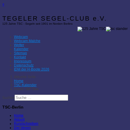
×
TEGELER SEGEL-CLUB e.V.
125 Jahre TSC - Segeln seit 1901 im Norden Berlins
Webcam
Webcam Malche
Wetter
Kalender
Sitemap
Kontakt
Impressum
Datenschutz
IDM der H-Boote 2026
Aktuelle Seite:
Home
TSC-Kalender
Praxis SBF See
Suchen
TSC-Berlin
Home
Aktuell
Rundschreiben
Der Verein