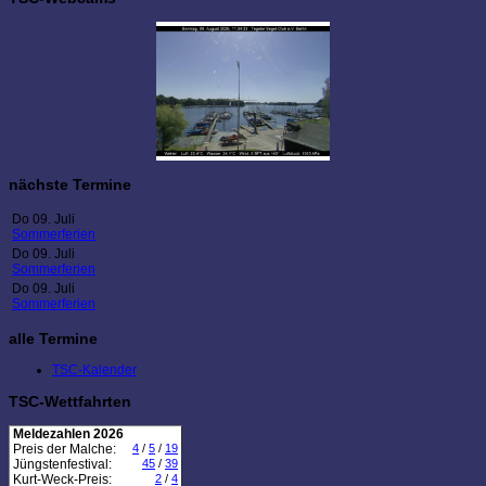
nächste Termine
Do 09. Juli
Sommerferien
Do 09. Juli
Sommerferien
Do 09. Juli
Sommerferien
alle Termine
TSC-Kalender
TSC-Wettfahrten
Meldezahlen 2026
Preis der Malche:
4
/
5
/
19
Jüngstenfestival:
45
/
39
Kurt-Weck-Preis:
2
/
4