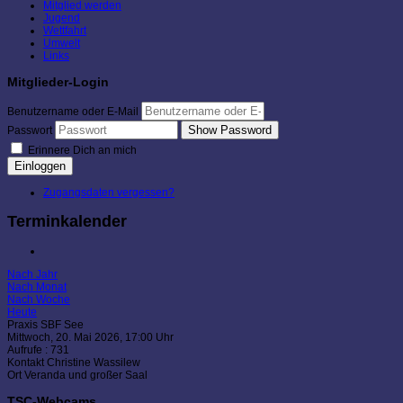
Mitglied werden
Jugend
Wettfahrt
Umwelt
Links
Mitglieder-Login
Benutzername oder E-Mail
Show Password
Passwort
Erinnere Dich an mich
Einloggen
Zugangsdaten vergessen?
Terminkalender
Nach Jahr
Nach Monat
Nach Woche
Heute
Praxis SBF See
Mittwoch, 20. Mai 2026, 17:00 Uhr
Aufrufe
: 731
Kontakt
Christine Wassilew
Ort
Veranda und großer Saal
TSC-Webcams