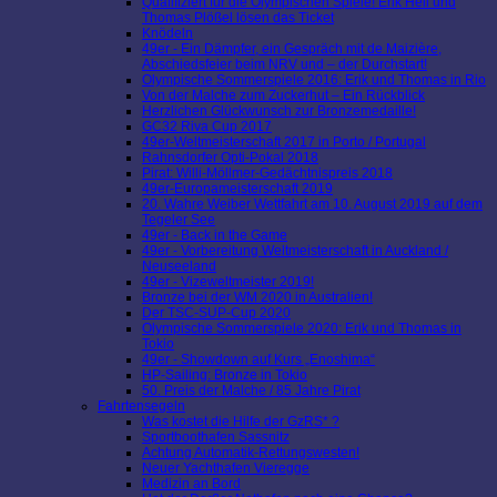
Qualifiziert für die Olympischen Spiele! Erik Heil und
Thomas Plößel lösen das Ticket
Knödeln
49er - Ein Dämpfer, ein Gespräch mit de Maizière,
Abschiedsfeier beim NRV und – der Durchstart!
Olympische Sommerspiele 2016: Erik und Thomas in Rio
Von der Malche zum Zuckerhut – Ein Rückblick
Herzlichen Glückwunsch zur Bronzemedaille!
GC32 Riva Cup 2017
49er-Weltmeisterschaft 2017 in Porto / Portugal
Rahnsdorfer Opti-Pokal 2018
Pirat: Willi-Möllmer-Gedächtnispreis 2018
49er-Europameisterschaft 2019
20. Wahre Weiber Wettfahrt am 10. August 2019 auf dem
Tegeler See
49er - Back in the Game
49er - Vorbereitung Weltmeisterschaft in Auckland /
Neuseeland
49er - Vizeweltmeister 2019!
Bronze bei der WM 2020 in Australien!
Der TSC-SUP-Cup 2020
Olympische Sommerspiele 2020: Erik und Thomas in
Tokio
49er - Showdown auf Kurs „Enoshima“
HP-Sailing: Bronze in Tokio
50. Preis der Malche / 85 Jahre Pirat
Fahrtensegeln
Was kostet die Hilfe der GzRS* ?
Sportboothafen Sassnitz
Achtung Automatik-Rettungswesten!
Neuer Yachthafen Vieregge
Medizin an Bord