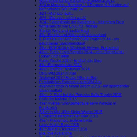
Weltmeisterschaft Marseille / Frankreich 2013
J/24 in Monaco - Renntag 1: 3 Rennen, 9 Stunden auf
dem Wasser, vorl. Platz 34
J/24 - Monaco läuft...
J/24 - Monaco - schön war's!
J/24 - Saisonfinale der Avalancha - Väterchen Frost
Winterbericht von Erik und Thomas
Starker Wind und nackte Haut
49er-Bericht und Video aus Neuseeland
8. Platz bei der Princess Sofia Trophy 2014 - ein
gelungener Saisoneinstieg!
49er- ISAF Sailing Worldcup Hyères, Frankreich
49er - Delta Lloyd Regatta 2014 – eine Regatta mit
Höhen und Tiefen
Kieler Woche 2014 - Endlich der Sieg
49er-Europameister 2014
49er - Olympic Testevent 2014
ORC-WM 2014 in Kiel
Testevent 2014 Finale (49er in Rio)
Persönliches Statement zum WM-Aus
49er-Worldcup in Miami Beach 2015 - ein spannender
Saisonauftakt
49er - 2. Platz bei der Princess Sofia Trophy 2015
Preis der Malche 2015
49er Hyères / Bronzemedaille beim Weltcup in
Frankreich
Silber in Kiel, 49er Kieler Woche 2015
Europameisterschaft der 49er 2015
49er - Preolympic Testevent Rio
Laser Match-Race 2015
49er-WM in Clearwater/ USA
Bye, bye Avalancha