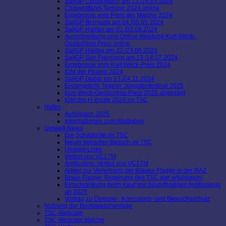
SailGP Christchurch am 23./24.03.2024
Clubwettfahrt-Termine 2024 online
Ergebnisse vom Preis der Malche 2024
SailGP Bermuda am 04./05.05.2024
SailGP Halifax am 01./02.06.2024
Ausschreibung und Online-Meldung Kurt-Weck-
Gedächtnis Preis online
SailGP Halifax am 22./23.06.2024
SailGP San Francisco am 13./14.07.2024
Ergebnisse vom Kurt-Weck-Preis 2024
IDM der Piraten 2024
SailGP Dubai am 23./24.11.2024
Endergebnis Tegeler Jüngstenfestival 2025
Kurt-Weck-Gedächtnis-Preis 2025 abgesagt
IDM der H-Boote 2026 im TSC
Hafen
Aufslippen 2025
Informationen zum Abslippen
Umwelt-News
Die Schildkröte im TSC
Neuer tierischer Besuch im TSC
Umwelt-Links
Verbot von VC17M
Antifouling: Verbot von VC17M
Artikel zur Verleihung der Blauen Flagge in der RAZ
Blaue Flagge: Begehung des TSC war erfolgreich!
Einschränkung beim Kauf von biozidhaltigen Antifoulings
ab 2025
Vortrag zu Osmose-, Korrosions- und Bewuchsschutz
Nutzung der Bootswaschanlage
TSC-Webcam
TSC-Webcam Malche