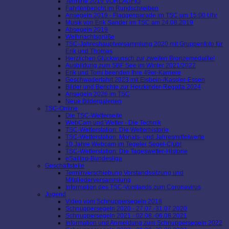
Termine 2019 VORLÄUFIG
Fahrtenbericht im Rundschreiben
Ansegeln 2019 - Flaggenparade im TSC um 15:00 Uhr
Musik von Erik Sander im TSC am 24.08.2019
Absegeln 2019
Weihnachtsgrüße
TSC-Jahreshauptversammlung 2020 mit Gruppenfoto für
Erik und Thomas
Herzlichen Glückwunsch zur zweiten Bronzemedaille!
Ausbildung zum SBF See im Winter 2021/2022
Erik und Tomi beenden Ihre 49er-Karriere
Geschwaderfahrt 2023 mit Eisbein-/Kassler-Essen
Bilder und Berichte zur Herzkinder-Regatta 2024
Ansegeln 2026 im TSC
Neue Bildergalerien
TSC-Online
Die TSC-Wetterseite
WebCam und Wetter - Die Technik
TSC-Wetterstation: Die Wetterhistorie
TSC-Wetterstation: Monats- und Jahresmittelwerte
10 Jahre Webcam im Tegeler Segel-Club!
TSC-Wetterstation: Die Tageswetter-Historie
eSailing-Bundesliga
Geschäftstelle
Terminverschiebung Vorstandssitzung und
Mitgliederversammlung
Information des TSC-Vorstands zum Coronavirus
Jugend
Video vom Schnuppersegeln 2018
Schnuppersegeln 2020 - 27.07.-31.07.2020
Schnuppersegeln 2021 - 02.08.-06.08.2021
Information und Anmeldung zum Schnuppersegeln 2022