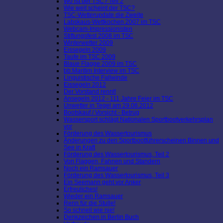
Wo ist der TSC? Teil 2
Wie weit scheint der TSC?
TSC-Wetterupdate die Zweite
Labskaus-Wettkochen 2007 im TSC
Webcam-Impressionisten
Stiftungsfest 2008 im TSC
Winterwetter 2009
Eissegeln 2009
Taufe im TSC 2009
Blaue Flagge 2009 im TSC
bb:Maritim Interview im TSC
Linguistische Fallwinde
Eissegeln 2012
Der Vorstand rennt!
Ansegeln 2012 - 111 Jahre Feier im TSC
Unwetter in Tegel am 29.06.2012
Bootskauf / Vorsicht - Betrug
Wassersport schlägt Nationalen Sportbootverkehrsplan
vor
Förderung des Wassertourismus
Änderungen zu den Sportbootführerscheinen Binnen und
See in Kraft
Förderung des Wassertourismus, Teil 2
Von Flaggen, Fahnen und Standern
Noch ein Ramsauer
Förderung des Wassertourismus, Teil 3
Ein Seemann geht vor Anker
Erfreuliches!
Wieder ein Ramsauer
Renn für die Stulle!
So schnell wie nie!
Denkzeichen in Berlin Buch