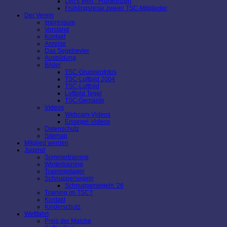
Leo's Welt - Frühkonzert
Frühlingsreise zweier TSC-Mitglieder
Der Verein
Impressum
Vorstand
Kontakt
Anreise
Das Segelrevier
Ausbildung
Bilder
TSC-Gruppenfotos
TSC-Luftbild 2004
TSC-Luftbild
Luftbild Tegel
TSC-Gemälde
Videos
Webcam-Videos
Eissegel-Videos
Datenschutz
Sitemap
Mitglied werden
Jugend
Sommertraining
Wintertraining
Trainingslager
Schnuppersegeln
Schnuppersegeln '26
Training im TSC?
Kontakt
Kinderschutz
Wettfahrt
Preis der Malche