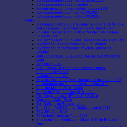
Schnuppersegeln 2023 - 21.08.-25.08.2023
Schnuppersegeln 2023 ausgebucht
Wintertraining der Jugendabteilung 2023/2024
Schnuppersegeln 2024 - 26.-30.08.2024
Schnuppersegeln 2025 - 01.-05.09.2025
Wettfahrt
Trainingsauftakt 2013 der Avalancha - oder auch "Probier
mal was neues: Segeln bei Schneefall und 0 Grad"
Erik und Thomas sind qualifiziert für die Olympischen
Spiele in Rio!
Die Olympiaseite für Erik und Thomas und ein Rückblick!
Olympische Segelregatten im TV und Internet
Olympische Bronzemedaille im 49er! - Videos bei
Youtube
MaiOR-Sieg ORC1 2017 der XP44 "X-Day" mit Andrea
Loth!
HP Sailing 2017
Gute Ergebnisse für den TSC bei der Piraten-
Europameisterschaft
Avalancha goes J/70
Nr. 4: Internationaler Deutscher Meister im H-Boot 2017
Bestenehrung der Tegeler Regattasegler 2017
Preis der Malche 2018 - 420er
Sieg beim Frühjahrs-Cup 2018 im Pirat
24h-Regatta beim CNFT am 19.05.2018
Marc beim Match-Race
Opti-Berichte im Rundschreiben
Bericht vom Willi-Möllmer-Gedächtnispreis 2018
TSC-JSC-Cup 2018
TSCer beim Nordcup-Tegel 2018
Sieg beim 49er-Worldcup in Miami 2019 für Erik und
Tomi