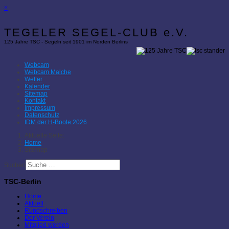
×
TEGELER SEGEL-CLUB e.V.
125 Jahre TSC - Segeln seit 1901 im Norden Berlins
Webcam
Webcam Malche
Wetter
Kalender
Sitemap
Kontakt
Impressum
Datenschutz
IDM der H-Boote 2026
Aktuelle Seite:
Home
Sitemap
Suchen
TSC-Berlin
Home
Aktuell
Rundschreiben
Der Verein
Mitglied werden