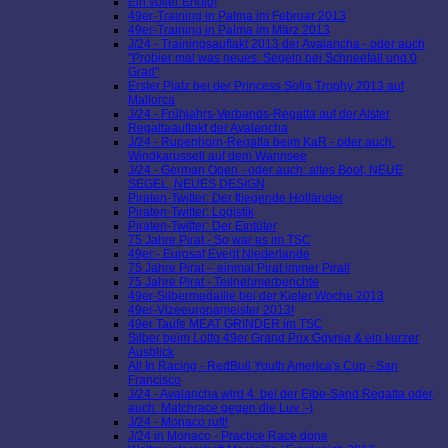
Ein voller Erfolg!
49er-Training in Palma im Februar 2013
49er-Training in Palma im März 2013
J/24 - Trainingsauftakt 2013 der Avalancha - oder auch
"Probier mal was neues: Segeln bei Schneefall und 0
Grad"
Erster Platz bei der Princess Sofia Trophy 2013 auf
Mallorca
J/24 - Frühjahrs-Verbands-Regatta auf der Alster
Regattaauftakt der Avalancha
J/24 - Rupenhorn-Regatta beim KaR - oder auch:
Windkarussell auf dem Wannsee
J/24 - German Open - oder auch: altes Boot, NEUE
SEGEL, NEUES DESIGN
Piraten-Twitter: Der fliegende Holländer
Piraten-Twitter: Logistik
Piraten-Twitter: Der Eintüter
75 Jahre Pirat - So war es im TSC
49er - Eurosaf Event Niederlande
75 Jahre Pirat – einmal Pirat immer Pirat!
75 Jahre Pirat - Teilnehmerberichte
49er-Silbermedaille bei der Kieler Woche 2013
49er-Vizeeuropameister 2013!
49er Taufe MEAT GRINDER im TSC
Silber beim Lotto 49er Grand Prix Gdynia & ein kurzer
Ausblick
All In Racing - RedBull Youth America's Cup - San
Francisco
J/24 - Avalancha wird 4. bei der Elbe-Sand Regatta oder
auch: Matchrace gegen die Luv :-)
J/24 - Monaco ruft!
J/24 in Monaco - Practice Race done