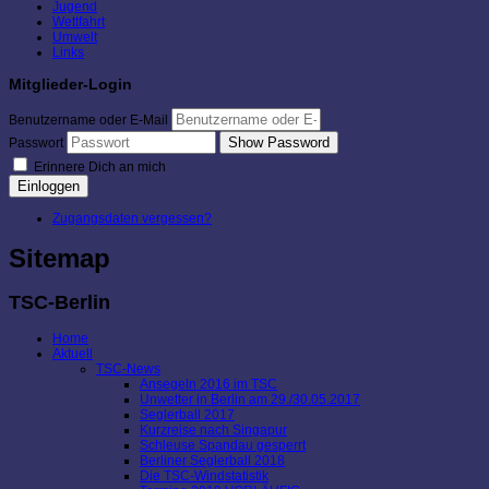
Jugend
Wettfahrt
Umwelt
Links
Mitglieder-Login
Benutzername oder E-Mail
Show Password
Passwort
Erinnere Dich an mich
Einloggen
Zugangsdaten vergessen?
Sitemap
TSC-Berlin
Home
Aktuell
TSC-News
Ansegeln 2016 im TSC
Unwetter in Berlin am 29./30.05.2017
Seglerball 2017
Kurzreise nach Singapur
Schleuse Spandau gesperrt
Berliner Seglerball 2018
Die TSC-Windstatistik