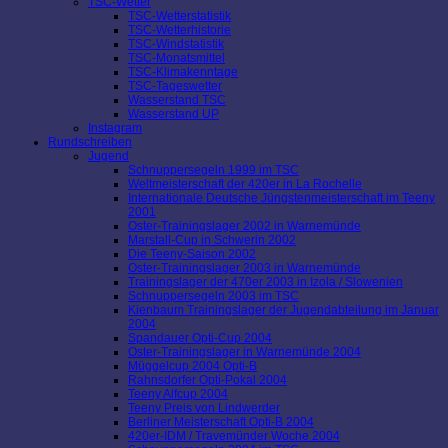
TSC-Wetter
TSC-Wetterstatistik
TSC-Wetterhistorie
TSC-Windstatistik
TSC-Monatsmittel
TSC-Klimakenntage
TSC-Tageswetter
Wasserstand TSC
Wasserstand UP
Instagram
Rundschreiben
Jugend
Schnuppersegeln 1999 im TSC
Weltmeisterschaft der 420er in La Rochelle
Internationale Deutsche Jüngstenmeisterschaft im Teeny
2001
Oster-Trainingslager 2002 in Warnemünde
Marstall-Cup in Schwerin 2002
Die Teeny-Saison 2002
Oster-Trainingslager 2003 in Warnemünde
Trainingslager der 470er 2003 in Izola / Slowenien
Schnuppersegeln 2003 im TSC
Kienbaum Trainingslager der Jugendabteilung im Januar
2004
Spandauer Opti-Cup 2004
Oster-Trainingslager in Warnemünde 2004
Müggelcup 2004 Opti-B
Rahnsdorfer Opti-Pokal 2004
Teeny Alfcup 2004
Teeny Preis von Lindwerder
Berliner Meisterschaft Opti-B 2004
420er-IDM / Travemünder Woche 2004