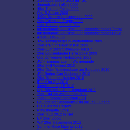
Schnuppersegeln 2008 im TSC
Jugendseglertreffen 2009
49er-Training Palma 2009
Opti-B-Saison 2009
420er-Scharmützelseewoche 2009
29er Chiemsee-Trophy 2009
29er-Training 2009 im TSC
Internationale Deutsche Jüngstenmeisterschaft Teeny
Internationale Deutsche Jüngstenmeisterschaft Opti A
420er-IDJM 2009
J24-Trainingslager in Warnemünde 2009
29er-Trainingslager in Kiel 2009
29er-LJM 2009 Schleswig-Holstein
29er Louisenlunder Herbstpokal 2009
Opti Schweriner Herbstpokal 2009
J/24-Trainingslager in Warnemünde
29er Skiff-Wekend 2010
29er-Oster-Trainingslager am Gardasee 2010
J/24 Spring-Cup Medemblik 2010
29er-Sicherheitstraining 2010
IDJüM im Opti 2010
Joersfelder Opti B 2010
Opti-Stötebeker-Cup Helgoland 2011
29er-IDM am Walchensee 2011
29er Europameisterschaft 2011
Gelungener Saisonauftakt für die TSC Jugend
Die allererste Regatta
Pfingstregatta Opti B
29er: YES 2012 in Kiel
EM 29er Sopot
WM 29er Travemünde 2012
Summer-Race Malente 2012