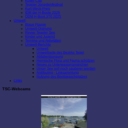
Koffer-Cup
Tegeler Jüngstenfestival
Kurt-Weck-Preis
IDM der H-Boote 2026
ODM H-Boot J/70 2025
Umwelt
Blaue Flagge
Umwelt-Ordnung
Revier Tegeler See
Kinder und Jugend
Termine und Aktivitäten
Umwelt-Berichte
Umwelt
Umweltseite des Bezirks Tegel
Abfallentsorgung
Heimische Flora und Fauna schützen
Neues zu Unterwasseranstrichen
Unser See soll noch sauberer werden
Antifouling - Linksammlung
Nutzung des Bootswaschplatzes
Links
TSC-Webcams