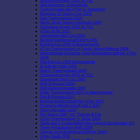
Schnuppersegeln 2004 im TSC
Opti-Wittensee, Eckernförde
Trainingslager der 420er in Slowenien
Beneteau 25 Bunny-Cup 2005
Opti-Trainingslager 2005
World Junior Games Hamburg 2005
Schnuppersegeln 2005 im TSC
420er-IDJM 2005
Joersfelder Opti-Cup 2005
Berliner Meisterschaft Opti A 2005
Eisbärencup 2005 in Bremerhaven
470er-Trainingslager in Palma Januar/Februar 2006
Internationale Deutsche Juniorenmeisterschaft der 470er
2006
Opti Intercup 2006 Warnemünde
IDJüM der Optis 2006
Opti-C-Trainingslager 2006
Schnuppersegeln 2006 im TSC
Spandauer Opti-Cup 2006
Opti-Teamrace 2006
Opti-Ostereierregatta 2006
Oster-Trainingslager 2007 in Warnemünde
Opti B-Regatta 2007
Berliner Meisterschaft der 420er 2007
Polnische Meisterschaft Opti A 2007
Teeny-Regatten 2007
Die Saison 2007 von Thomas & Erik
420er-Trainingslager in Zadar 2008
Taufe und 1. Clubwettfahrt des Jugend-Sportbootes J24
Teeny-Regatta beim KaR 2008
Tegeler Jüngstenfestival 2008 im Teeny
420er-Taufe 2008