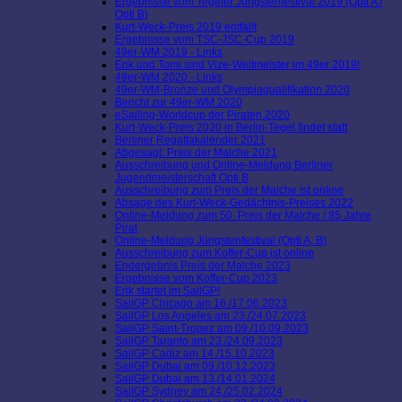
Ergebnisse vom Tegeler Jüngstenfestival 2019 (Opti A /
Opti B)
Kurt-Weck-Preis 2019 entfällt
Ergebnisse vom TSC-JSC-Cup 2019
49er-WM 2019 - Links
Erik und Tomi sind Vize-Weltmeister im 49er 2019!
49er-WM 2020 - Links
49er-WM-Bronze und Olympiaqualifikation 2020
Bericht zur 49er-WM 2020
eSailing-Worldcup der Piraten 2020
Kurt-Weck-Preis 2020 in Berlin-Tegel findet statt
Berliner Regattakalender 2021
Abgesagt: Preis der Malche 2021
Ausschreibung und Online-Meldung Berliner
Jugendmeisterschaft Opti B
Ausschreibung zum Preis der Malche ist online
Absage des Kurt-Weck-Gedächtnis-Preises 2022
Online-Meldung zum 50. Preis der Malche / 85 Jahre
Pirat
Online-Meldung Jüngstenfestival (Opti A, B)
Ausschreibung zum Koffer-Cup ist online
Endergebnis Preis der Malche 2023
Ergebnisse vom Koffer-Cup 2023
Erik startet im SailGP!
SailGP Chicago am 16./17.06.2023
SailGP Los Angeles am 23./24.07.2023
SailGP Saint-Tropez am 09./10.09.2023
SailGP Taranto am 23./24.09.2023
SailGP Cadiz am 14./15.10.2023
SailGP Dubai am 09./10.12.2023
SailGP Dubai am 13./14.01.2024
SailGP Sydney am 24./25.02.2024