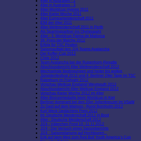
49er in Australien - 2
49er in Australien - 3
49er-Worldcup Hyeres 2011
49er Kieler Woche 2011
49er Europameisterschaft 2011
IDM der 49er 2011
49er-Weltmeisterschaft 2011 in Perth
Als Sparringpartner ins Olympiajahr
49er - 3. Worldcup Palma de Mallorca
39. Preis der Malche 2012
Erfolg für TSC Piraten
Saisonauftakt des J24-Teams Avalancha
Der Koffer-Cup 2012
Chile 2012
Team Avalancha bei der Rupenhorn-Regatta
Abschlussbericht 49er Weltmeisterschaft 2012
Wechselnde Bedingungen und heiter bis wolkig,
Jüngstenfestival 2012 und 4. Berliner 29er Tage im TSC
Ratzeburg im Frühjahr 2012
Vorschau Weltcup England/ Weymouth 2012
Abschlussbericht 49er-Weltcup England 2012
Vorschau Kieler Woche 2012 im 49er
49er-Bronzemedaille beim Worldcup in Kiel
Berliner dominant bei den 20er Jollenkreuzer im VSaW
Zu Gast auf dem Walross - Rund Bornholm 2012
Kurt Weck Gedächtnis Preis 2012
Int. Deutsche Meisterschaft 2012 H-Boot
49er - Deutsche Meisterschaft 2012
J/24 - Väterchen Frost 10.-11.11.2012
J/24 - Der Versuch eines Saisonberichts
J/24 - Saisonplanung auf Hochtouren...
Erik auf dem Weg zum Red Bull Youth America’s Cup