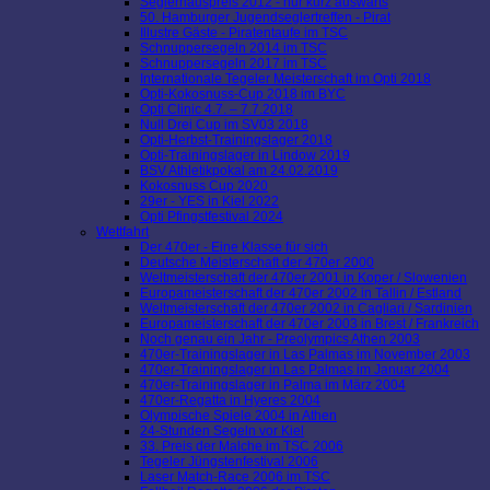
Seglerhauspreis 2012 - nur kurz auswärts
50. Hamburger Jugendseglertreffen - Pirat
Illustre Gäste - Piratentaufe im TSC
Schnuppersegeln 2014 im TSC
Schnuppersegeln 2017 im TSC
Internationale Tegeler Meisterschaft im Opti 2018
Opti-Kokosnuss-Cup 2018 im BYC
Opti Clinic 4.7. – 7.7.2018
Null Drei Cup im SV03 2018
Opti-Herbst-Trainingslager 2018
Opti-Trainingslager in Lindow 2019
BSV Athletikpokal am 24.02.2019
Kokosnuss Cup 2020
29er - YES in Kiel 2022
Opti Pfingstfestival 2024
Wettfahrt
Der 470er - Eine Klasse für sich
Deutsche Meisterschaft der 470er 2000
Weltmeisterschaft der 470er 2001 in Koper / Slowenien
Europameisterschaft der 470er 2002 in Tallin / Estland
Weltmeisterschaft der 470er 2002 in Cagliari / Sardinien
Europameisterschaft der 470er 2003 in Brest / Frankreich
Noch genau ein Jahr - Preolympics Athen 2003
470er-Trainingslager in Las Palmas im November 2003
470er-Trainingslager in Las Palmas im Januar 2004
470er-Trainingslager in Palma im März 2004
470er-Regatta in Hyeres 2004
Olympische Spiele 2004 in Athen
24-Stunden Segeln vor Kiel
33. Preis der Malche im TSC 2006
Tegeler Jüngstenfestival 2006
Laser Match-Race 2006 im TSC