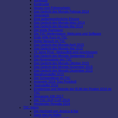
Vorfreude
Kontinuität
Neues vom Führerschein:
Das Gedicht des Monats Februar 2014
Greenwich
Eine außergewöhnliche Ehrung
Das Gedicht des Monats März 2014
Das Gedicht des Monats Mai 2014
Der letzte Ramsauer
Die TSC-Wetterstation, Webcams und Software
Erste Hilfe-Kurs im TSC
Hoher Besuch im TSC
Das Gedicht des Monats April 2015
Das Gedicht des Monats Mai 2015
75 Jahre Pirat - Webauftritt wird geschlossen
Das Gedicht des Monats September 2015
Die Ahnengalerie des TSC
Das Gedicht des Monats Oktober 2015
Das Gedicht des Monats November 2015
Das Gedicht des Monats Dezember 2015
Marathonstaffel 2015
Der Schwenkkran im TSC
Ansegeln 2016, Das Protokoll
Teamstaffel 2016
Ergebnisse und Website der IDJM der Piraten 2016 im
TSC
Singapore 10K 2017
Der TSC-SUP-CUP 2019
Herzkinder-Regatta 2024
TSC-Intern
Die Hochzeit von Jessica & Kai
Ganz neu im Hafen