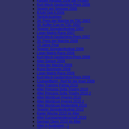
Fallbeil Regatta 2006 der Piraten
Kurt-Weck-Gedächtnis-Preis 2006
Segeln am Simssee 2006
BJüM Opti A 2006
Yardstickzahlen
34. Preis der Malche im TSC 2007
30. Koffer-Cup im TSC 2007
Tegeler Jüngstenfestival 2007
Laser-Match-Race 2007
Kurt-Weck-Gedächtnis-Preis 2007
35. Preis der Malche 2008
70 Jahre Pirat
Tegeler Jüngstenfestival 2008
Laser Match-Race 2008
Kurt-Weck-Gedächtnis-Preis 2008
49er-Saison 2008
Preis der Malche 2009
Rund Bornholm 2009
Laser Match-Race 2009
Kurt-Weck-Gedächtnis-Preis 2009
Clubwettfahrt - Reif für die Insel 2009
49er-Training Palma 2010
49er Princess Sofia Trophy 2010
49er Princess Sofia Trophy 2010 2
49er-Worldcup Hyeres 2010
49er-Worldcup Hyeres 2010 2
49er Worldcup Medemblik 2010
Tegeler Jüngstenfestival 2010
Kieler Woche 2010 im 49er
49er-Europameisterschaft 2010
German Open 2010 im 49er
49er in Australien - 1