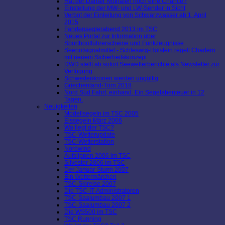
Hat der Darßer Nothafen noch eine Chance?
Einstellung der MW- und LW-Sender in Sicht
Verbot der Einleitung von Schwarzwasser ab 1. April
2015
Fahrtenseglerabend 2013 im TSC
Neues Portal zur Information über
Sportbootführerscheine und Funkzeugnisse
Seenotsignalmittel - Schleswig-Holstein regelt Chartern
mit neuem Sicherheitskonzept
DWD stellt ab sofort Seewetterberichte als Newsletter zur
Verfügung
Schwedenkronen werden ungültig
Griechenland-Törn 2018
Nord Süd Fahrt, einhand. Ein Segelabenteuer in 12
Tagen.
Neuigkeiten
Modellsegeln im TSC 2005
Eissegeln März 2006
Wo liegt der TSC?
TSC-Wetterupdate
TSC-Wetterstation
Nordwind
Aufslippen 2006 im TSC
Silvester 2006 im TSC
Der Januar-Sturm 2007
Ein Wettermärchen
TSC-Skireise 2007
Die TSC-IT-Administratoren
TSC-Saalumbau 2007 1
TSC-Saalumbau 2007 2
Die WS500 im TSC
TSC Running