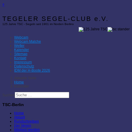
×
TEGELER SEGEL-CLUB e.V.
125 Jahre TSC - Segeln seit 1901 im Norden Berlins
Webcam
Webcam Malche
Wetter
Kalender
Sitemap
Kontakt
Impressum
Datenschutz
IDM der H-Boote 2026
Aktuelle Seite:
Home
Kalender
Suchen
TSC-Berlin
Home
Aktuell
Rundschreiben
Der Verein
Mitglied werden