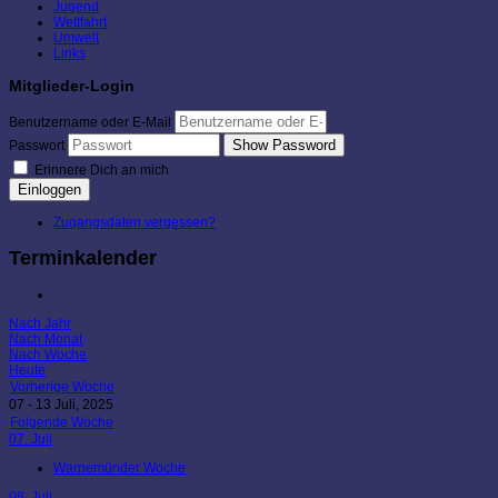
Jugend
Wettfahrt
Umwelt
Links
Mitglieder-Login
Benutzername oder E-Mail
Show Password
Passwort
Erinnere Dich an mich
Einloggen
Zugangsdaten vergessen?
Terminkalender
Nach Jahr
Nach Monat
Nach Woche
Heute
Vorherige Woche
07 - 13 Juli, 2025
Folgende Woche
07. Juli
Warnemünder Woche
08. Juli