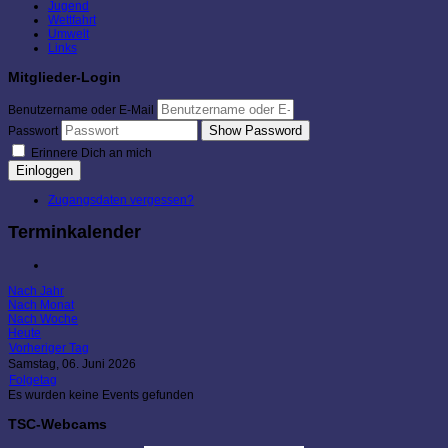
Jugend
Wettfahrt
Umwelt
Links
Mitglieder-Login
Benutzername oder E-Mail
Show Password
Passwort
Erinnere Dich an mich
Einloggen
Zugangsdaten vergessen?
Terminkalender
Nach Jahr
Nach Monat
Nach Woche
Heute
Vorheriger Tag
Samstag, 06. Juni 2026
Folgetag
Es wurden keine Events gefunden
TSC-Webcams