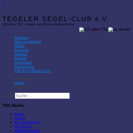
×
TEGELER SEGEL-CLUB e.V.
125 Jahre TSC - Segeln seit 1901 im Norden Berlins
Webcam
Webcam Malche
Wetter
Kalender
Sitemap
Kontakt
Impressum
Datenschutz
IDM der H-Boote 2026
Aktuelle Seite:
Home
Kalender
Suchen
TSC-Berlin
Home
Aktuell
Rundschreiben
Der Verein
Mitglied werden