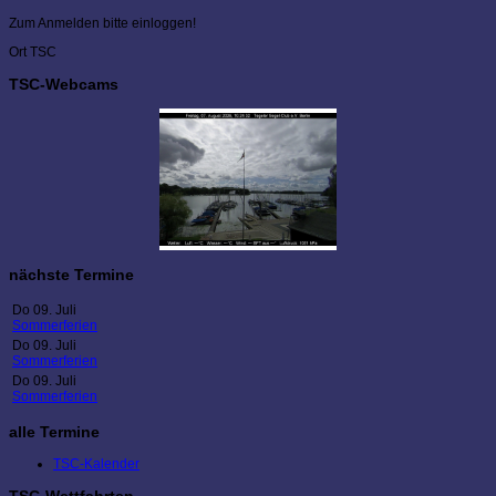
Zum Anmelden bitte einloggen!
Ort
TSC
TSC-Webcams
nächste Termine
Do 09. Juli
Sommerferien
Do 09. Juli
Sommerferien
Do 09. Juli
Sommerferien
alle Termine
TSC-Kalender