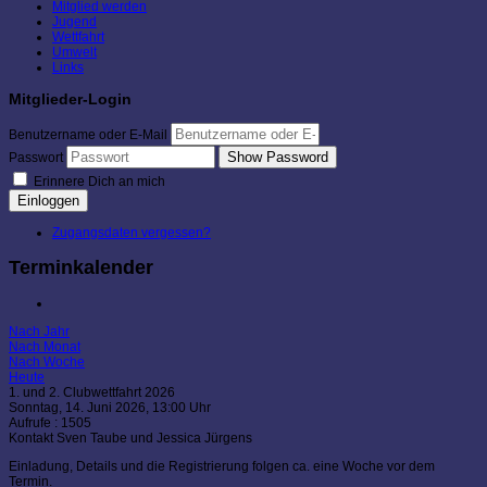
Mitglied werden
Jugend
Wettfahrt
Umwelt
Links
Mitglieder-Login
Benutzername oder E-Mail
Show Password
Passwort
Erinnere Dich an mich
Einloggen
Zugangsdaten vergessen?
Terminkalender
Nach Jahr
Nach Monat
Nach Woche
Heute
1. und 2. Clubwettfahrt 2026
Sonntag, 14. Juni 2026, 13:00 Uhr
Aufrufe
: 1505
Kontakt
Sven Taube und Jessica Jürgens
Einladung, Details und die Registrierung folgen ca. eine Woche vor dem
Termin.