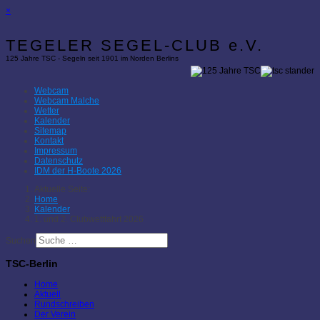
×
TEGELER SEGEL-CLUB e.V.
125 Jahre TSC - Segeln seit 1901 im Norden Berlins
Webcam
Webcam Malche
Wetter
Kalender
Sitemap
Kontakt
Impressum
Datenschutz
IDM der H-Boote 2026
Aktuelle Seite:
Home
Kalender
1. und 2. Clubwettfahrt 2026
Suchen
TSC-Berlin
Home
Aktuell
Rundschreiben
Der Verein