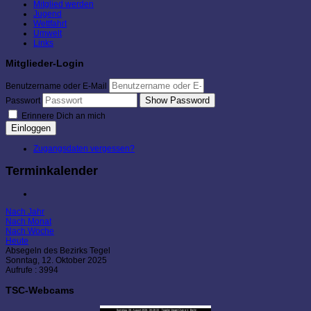
Mitglied werden
Jugend
Wettfahrt
Umwelt
Links
Mitglieder-Login
Benutzername oder E-Mail
Show Password
Passwort
Erinnere Dich an mich
Einloggen
Zugangsdaten vergessen?
Terminkalender
Nach Jahr
Nach Monat
Nach Woche
Heute
Absegeln des Bezirks Tegel
Sonntag, 12. Oktober 2025
Aufrufe
: 3994
TSC-Webcams