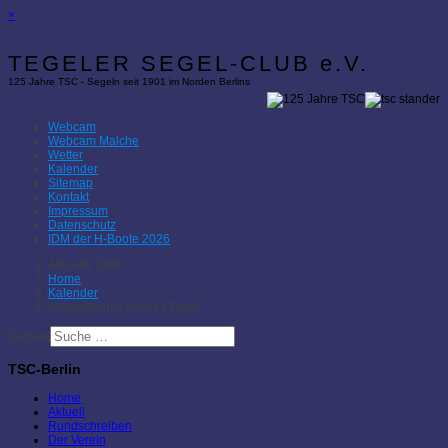
×
TEGELER SEGEL-CLUB e.V.
125 Jahre TSC - Segeln seit 1901 im Norden Berlins
Webcam
Webcam Malche
Wetter
Kalender
Sitemap
Kontakt
Impressum
Datenschutz
IDM der H-Boote 2026
Aktuelle Seite:
Home
Kalender
Absegeln des Bezirks Tegel
Suchen
TSC-Berlin
Home
Aktuell
Rundschreiben
Der Verein