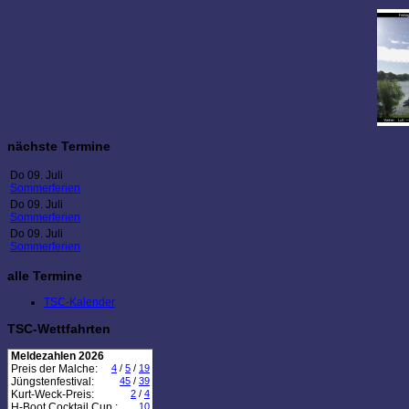
nächste Termine
Do 09. Juli
Sommerferien
Do 09. Juli
Sommerferien
Do 09. Juli
Sommerferien
alle Termine
TSC-Kalender
TSC-Wettfahrten
Meldezahlen 2026
Preis der Malche:
4
/
5
/
19
Jüngstenfestival:
45
/
39
Kurt-Weck-Preis:
2
/
4
H-Boot Cocktail Cup :
10