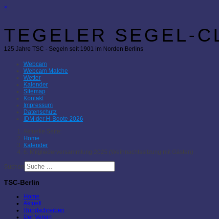
×
TEGELER SEGEL-CL
125 Jahre TSC - Segeln seit 1901 im Norden Berlins
Webcam
Webcam Malche
Wetter
Kalender
Sitemap
Kontakt
Impressum
Datenschutz
IDM der H-Boote 2026
Aktuelle Seite:
Home
Kalender
6. Mitgliederversammlung 2025 (Weihnachtssitzung mit Gästen)
Suchen
TSC-Berlin
Home
Aktuell
Rundschreiben
Der Verein