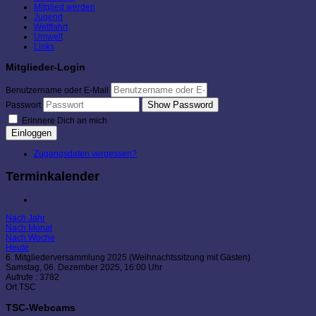
Mitglied werden
Jugend
Wettfahrt
Umwelt
Links
Mitglieder-Login
Benutzername oder E-Mail
Show Password
Passwort
Erinnere Dich an mich
Einloggen
Zugangsdaten vergessen?
Terminkalender
Nach Jahr
Nach Monat
Nach Woche
Heute
6. Mitgliederversammlung 2025 (Weihnachtssitzung mit Gästen)
Samstag, 06. Dezember 2025, 16:00 Uhr
Aufrufe
: 3782
Ort
TSC
TSC-Webcams