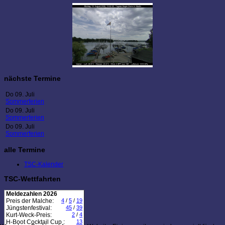
nächste Termine
Do 09. Juli
Sommerferien
Do 09. Juli
Sommerferien
Do 09. Juli
Sommerferien
alle Termine
TSC-Kalender
TSC-Wettfahrten
Meldezahlen 2026
Preis der Malche:
4
/
5
/
19
Jüngstenfestival:
45
/
39
Kurt-Weck-Preis:
2
/
4
H-Boot Cocktail Cup :
13