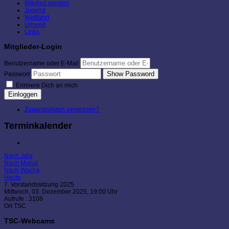
Mitglied werden
Jugend
Wettfahrt
Umwelt
Links
Mitglieder-Login
Benutzername oder E-Mail
Show Password
Passwort
Erinnere Dich an mich
Einloggen
Zugangsdaten vergessen?
Terminkalender
Nach Jahr
Nach Monat
Nach Woche
Heute
7. Vorstandssitzung 2025
Mittwoch, 03. Dezember 2025, 19:00 Uhr
Aufrufe
: 3108
Ort
TSC
TSC-Webcams