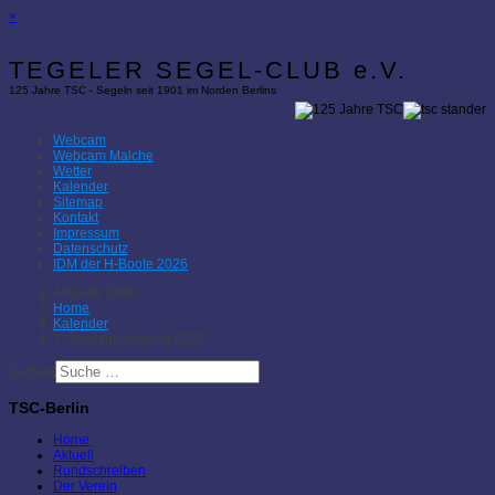
×
TEGELER SEGEL-CLUB e.V.
125 Jahre TSC - Segeln seit 1901 im Norden Berlins
Webcam
Webcam Malche
Wetter
Kalender
Sitemap
Kontakt
Impressum
Datenschutz
IDM der H-Boote 2026
Aktuelle Seite:
Home
Kalender
7. Vorstandssitzung 2025
Suchen
TSC-Berlin
Home
Aktuell
Rundschreiben
Der Verein